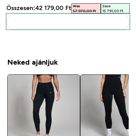
Was
Save
Összesen:
42 179,00 Ft‎
57 970,00 Ft‎
15 791,00 Ft‎
Add ezeket a rutinodhoz
Neked ajánljuk