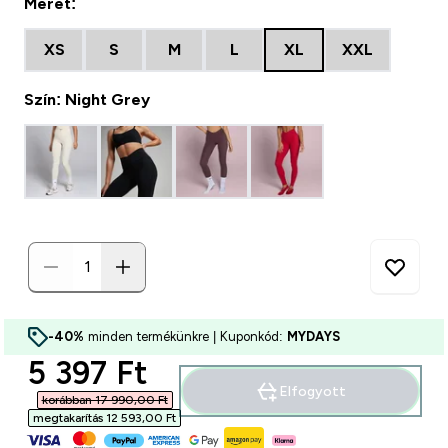
Méret:
XS
S
M
L
XL
XXL
Szín: Night Grey
-40%
minden termékünkre | Kuponkód:
MYDAYS
discounted price
5 397 Ft‎
Elfogyott
korábban 17 990,00 Ft‎
megtakarítás 12 593,00 Ft‎