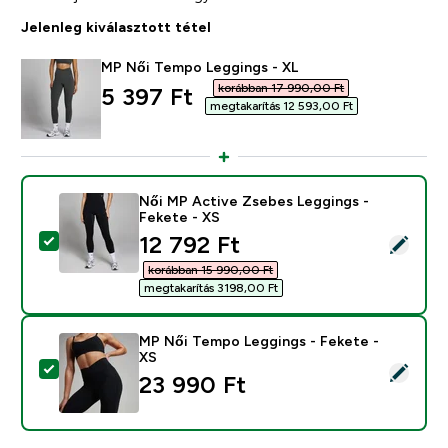
Jelenleg kiválasztott tétel
MP Női Tempo Leggings - XL
korábban 17 990,00 Ft‎
discounted price
5 397 Ft‎
megtakarítás 12 593,00 Ft‎
Női MP Active Zsebes Leggings -
Fekete - XS
discounted price
12 792 Ft‎
Termék kiválasztása - Női MP Active Zsebes Leggings 
korábban 15 990,00 Ft‎
megtakarítás 3198,00 Ft‎
MP Női Tempo Leggings - Fekete -
XS
Termék kiválasztása - MP Női Tempo Leggings - Feket
23 990 Ft‎