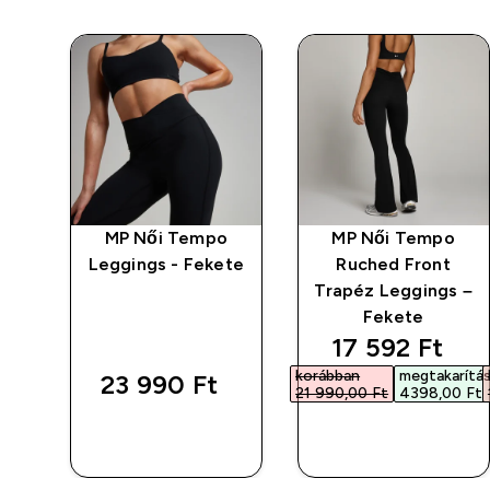
o
MP Női Tempo
MP Női Tempo
ngs
Leggings - Fekete
Ruched Front
Trapéz Leggings –
Fekete
 price
discounted p
17 592 Ft‎
rítás
korábban
megtakarítá
23 990 Ft‎
 Ft‎
21 990,00 Ft‎
4398,00 Ft‎
GYORS
GYORS
VÁSÁRLÁS
VÁSÁRLÁS