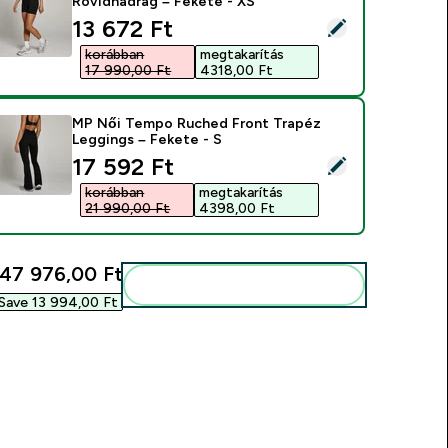
Rövidnadrág – Fekete - XS
discounted price
13 672 Ft‎
ermék kiválasztása - MP Női Tempo Ruched Front Rövidnadrág
korábban
megtakarítás
17 990,00 Ft‎
4318,00 Ft‎
MP Női Tempo Ruched Front Trapéz
Leggings – Fekete - S
discounted price
17 592 Ft‎
ermék kiválasztása - MP Női Tempo Ruched Front Trapéz Leggi
korábban
megtakarítás
21 990,00 Ft‎
4398,00 Ft‎
47 976,00 Ft‎
Add ezeket a rutinodhoz
Save 13 994,00 Ft‎