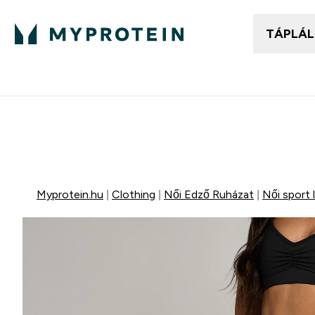
TÁPLÁ
Női ruházat
Fé
Enter
⌄
25.000Ft felett ingyen h
Mydays Multibuy | Akár extr
Myprotein.hu
Clothing
Női Edző Ruházat
Női sport 