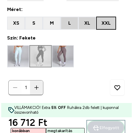
Méret:
XS
S
M
L
XL
XXL
Szín: Fekete
VILLÁMAKCIÓ! Extra
5% OFF
Ruhákra 2db felett | kuponnal
összevonható
discounted price
16 712 Ft‎
Elfogyott
korábban
megtakarítás