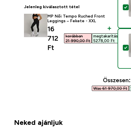
Jelenleg kiválasztott tétel
T
MP Női Tempo Ruched Front
Leggings – Fekete - XXL
discounted price
16
korábban
megtakarítás
712
21 990,00 Ft‎
5278,00 Ft‎
Ft‎
T
Összesen:
Was 61 970,00 Ft‎
Neked ajánljuk