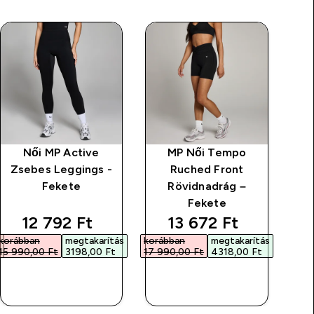
Női MP Active
MP Női Tempo
Zsebes Leggings -
Ruched Front
Fekete
Rövidnadrág –
Fekete
rice
discounted price
discounted price
12 792 Ft‎
13 672 Ft‎
s
korábban
megtakarítás
korábban
megtakarítás
15 990,00 Ft‎
3198,00 Ft‎
17 990,00 Ft‎
4318,00 Ft‎
GYORS
GYORS
VÁSÁRLÁS
VÁSÁRLÁS