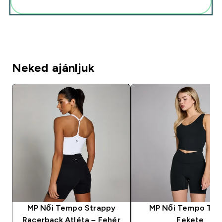
Add ezeket a rutinodhoz
Neked ajánljuk
MP Női Tempo Strappy
MP Női Tempo Trik
Racerback Atléta – Fehér
Fekete