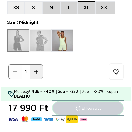
XS
S
M
L
XL
XXL
Szín: Midnight
Multibuy!
4db = -40% | 3db = -33%
| 2db = -20% | Kupon:
DEALHU
17 990 Ft‎
Elfogyott