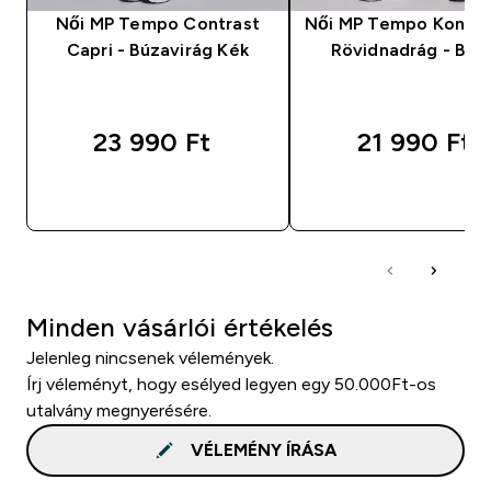
Női MP Tempo Contrast
Női MP Tempo Kontra
Capri - Búzavirág Kék
Rövidnadrág - Bar
23 990 Ft‎
21 990 Ft‎
GYORS VÁSÁRLÁS
GYORS VÁSÁRL
Minden vásárlói értékelés
Jelenleg nincsenek vélemények.
Írj véleményt, hogy esélyed legyen egy 50.000Ft-os
utalvány megnyerésére.
VÉLEMÉNY ÍRÁSA