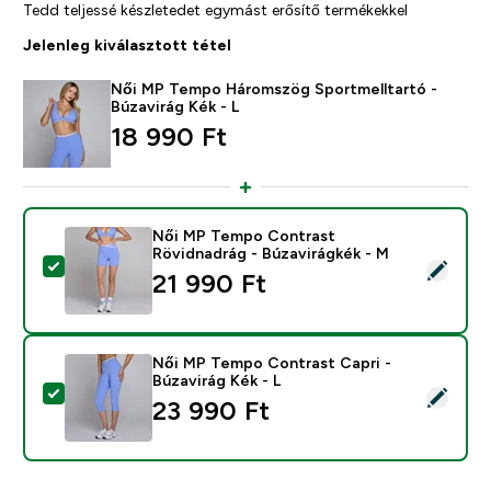
Tedd teljessé készletedet egymást erősítő termékekkel
Jelenleg kiválasztott tétel
Női MP Tempo Háromszög Sportmelltartó -
Búzavirág Kék - L
18 990 Ft‎
Női MP Tempo Contrast
Rövidnadrág - Búzavirágkék - M
Termék kiválasztása - Női MP Tempo Contrast Rövidna
21 990 Ft‎
Női MP Tempo Contrast Capri -
Búzavirág Kék - L
Termék kiválasztása - Női MP Tempo Contrast Capri - 
23 990 Ft‎