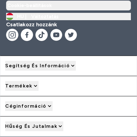
Cookie-beállítások
HU |
Változtatás
Csatlakozz hozzánk
Segítség És Információ
Termékek
Céginformáció
Hűség És Jutalmak