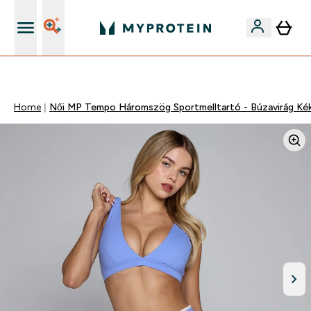
Páratlan minőség
Home
Női MP Tempo Háromszög Sportmelltartó - Búzavirág Ké