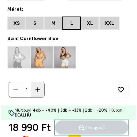
Méret:
XS
S
M
L
XL
XXL
Szín: Cornflower Blue
Multibuy!
4db = -40% | 3db = -33%
| 2db = -20% | Kupon:
DEALHU
18 990 Ft‎
Elfogyott