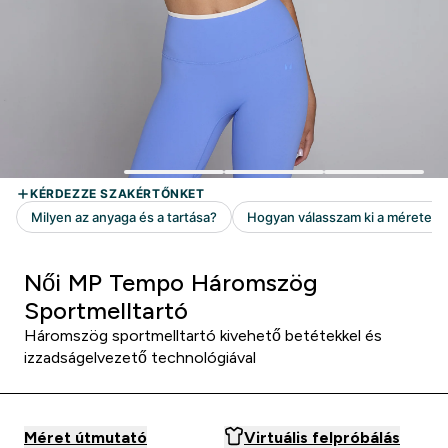
Női MP Tempo Háromszög
Sportmelltartó
Háromszög sportmelltartó kivehető betétekkel és
izzadságelvezető technológiával
Méret útmutató
Virtuális felpróbálás