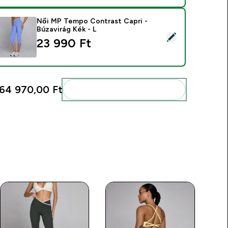
Női MP Tempo Contrast Capri -
Búzavirág Kék - L
ermék kiválasztása - Női MP Tempo Contrast Capri - Búzavirág
23 990 Ft‎
64 970,00 Ft‎
Add ezeket a rutinodhoz