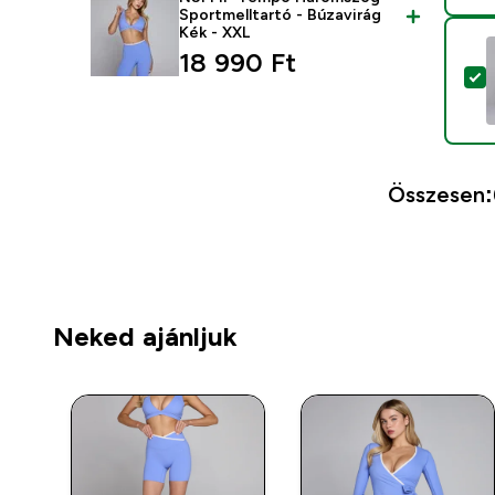
Sportmelltartó - Búzavirág
Kék - XXL
18 990 Ft‎
T
Összesen:
Neked ajánljuk