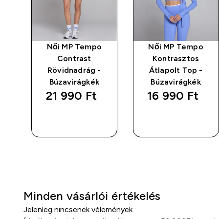
o
Női MP Tempo
Női MP Tempo
Contrast
Kontrasztos
Rövidnadrág -
Átlapolt Top -
Búzavirágkék
Búzavirágkék
21 990 Ft‎
16 990 Ft‎
GYORS
GYORS
VÁSÁRLÁS
VÁSÁRLÁS
Minden vásárlói értékelés
Jelenleg nincsenek vélemények.