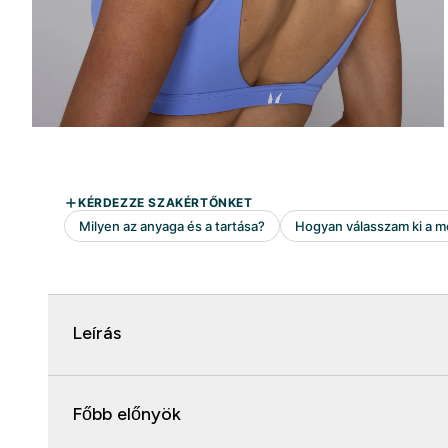
Leírás
Főbb előnyök