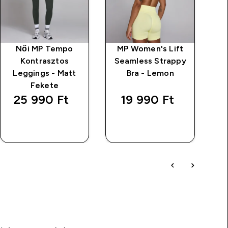
Női MP Tempo
MP Women's Lift
Kontrasztos
Seamless Strappy
Leggings - Matt
Bra - Lemon
Fekete
25 990 Ft‎
19 990 Ft‎
GYORS
GYORS
VÁSÁRLÁS
VÁSÁRLÁS