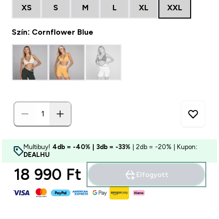
XS
S
M
L
XL
XXL
Szín: Cornflower Blue
Multibuy!
4db = -40% | 3db = -33%
| 2db = -20% | Kupon:
DEALHU
18 990 Ft‎
Elfogyott