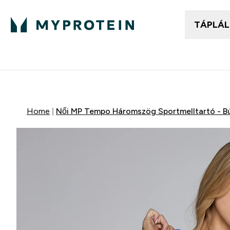
TÁPLÁ
Női ruházat
Fé
Enter
⌄
25.000Ft felett ingyen h
Home
Női MP Tempo Háromszög Sportmelltartó - B