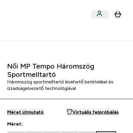
Sportok szerint
menu
ter Outlet Akár -50% submenu
Enter Sportok szerint submenu
⌄
5000Ft kredit ajánlásonként
Női MP Tempo Háromszög
Sportmelltartó
Háromszög sportmelltartó kivehető betétekkel és
izzadságelvezető technológiával
Méret útmutató
Virtuális felpróbálás
Méret: