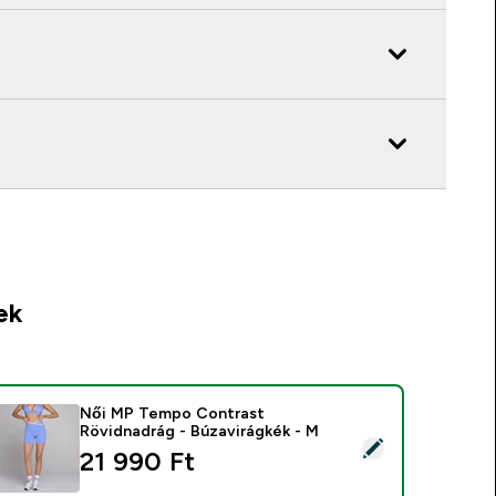
ek
Női MP Tempo Contrast
Rövidnadrág - Búzavirágkék - M
ermék kiválasztása - Női MP Tempo Contrast Rövidnadrág - Bú
21 990 Ft‎