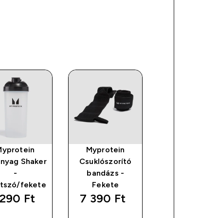
Myprotein
Myprotein
Myprotein B
nyag Shaker
Csuklószorító
Súlyemelő öv
-
bandázs -
Fekete
átszó/fekete
Fekete
290 Ft‎
7 390 Ft‎
9 190 Ft‎
GYORS
GYORS
GYORS