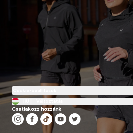
Cookie-beállítások
HU |
Változtatás
Csatlakozz hozzánk