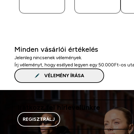
S
VÁSÁRLÁS
VÁSÁRLÁS
Minden vásárlói értékelés
Jelenleg nincsenek vélemények.
Írj véleményt, hogy esélyed legyen egy 50.000Ft-os ut
VÉLEMÉNY ÍRÁSA
Iratkozz fel hírlevelünkre
REGISZTRÁLJ