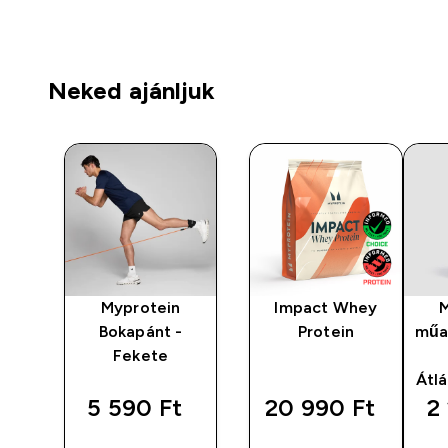
Neked ajánljuk
Myprotein
Impact Whey
Bokapánt -
Protein
műa
tni
Fekete
Átl
5 590 Ft‎
20 990 Ft‎
2 
GYORS
GYORS