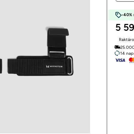
-40%
5 59
Raktár
25.000F
14 nap