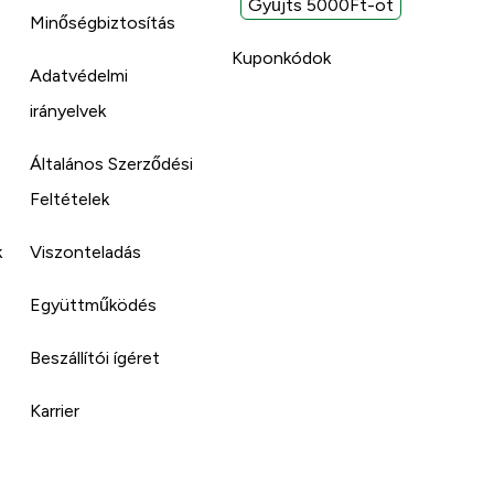
Gyűjts 5000Ft-ot
Minőségbiztosítás
Kuponkódok
Adatvédelmi
irányelvek
Általános Szerződési
Feltételek
k
Viszonteladás
Együttműködés
Beszállítói ígéret
Karrier