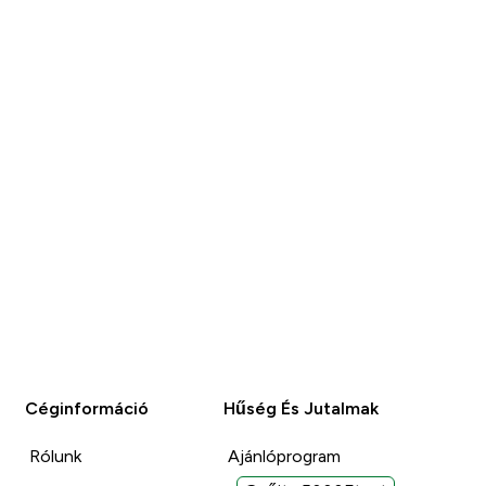
S
VÁSÁRLÁS
Céginformáció
Hűség És Jutalmak
Rólunk
Ajánlóprogram