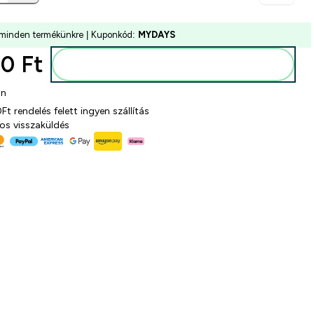
minden termékünkre | Kuponkód:
MYDAYS
0 Ft‎
Kosárba
on
t rendelés felett ingyen szállítás
os visszaküldés