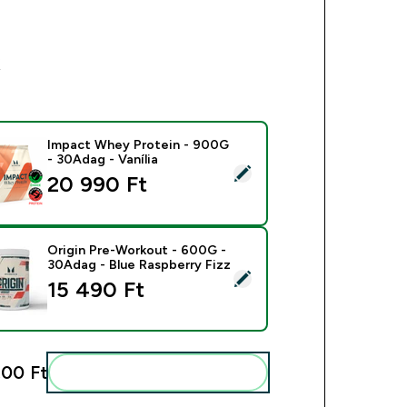
k
Impact Whey Protein - 900G
- 30Adag - Vanília
mék kiválasztása - Impact Whey Protein - 900G - 30Adag - Vaní
20 990 Ft‎
Origin Pre-Workout - 600G -
30Adag - Blue Raspberry Fizz
mék kiválasztása - Origin Pre-Workout - 600G - 30Adag - Blue 
15 490 Ft‎
00 Ft‎
Add ezeket a rutinodhoz