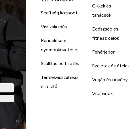
Cikkek és
Segítség központ
tanácsok
Visszaküldés
Egészség és
fitnesz célok
Rendelésem
nyomonkövetése
Fehérjepor
Szállítás és fizetés
Szeletek és étele
Termékvisszahívási
Vegán és növényi
értesítő
Vitaminok