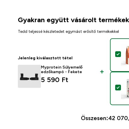
Gyakran együtt vásárolt terméke
Tedd teljessé készletedet egymást erősítő termékekkel
Ter
Jelenleg kiválasztott tétel
Myprotein Súlyemelő
edzőkampó - Fekete
5 590 Ft‎
Ter
Összesen:
42 070,