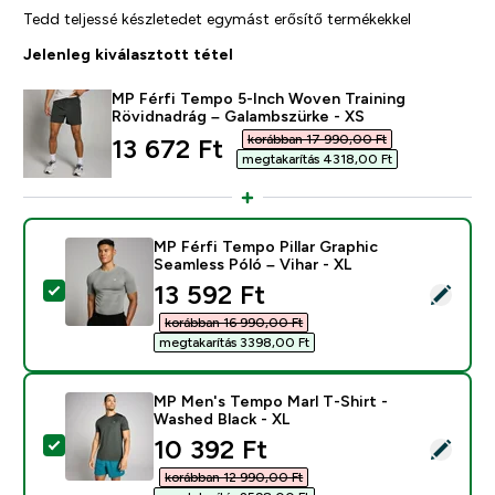
Tedd teljessé készletedet egymást erősítő termékekkel
Jelenleg kiválasztott tétel
MP Férfi Tempo 5-Inch Woven Training
Rövidnadrág – Galambszürke - XS
korábban 17 990,00 Ft‎
discounted price
13 672 Ft‎
megtakarítás 4318,00 Ft‎
MP Férfi Tempo Pillar Graphic
Seamless Póló – Vihar - XL
discounted price
13 592 Ft‎
Termék kiválasztása - MP Férfi Tempo Pillar Graphic Se
korábban 16 990,00 Ft‎
megtakarítás 3398,00 Ft‎
MP Men's Tempo Marl T-Shirt -
Washed Black - XL
discounted price
10 392 Ft‎
Termék kiválasztása - MP Men's Tempo Marl T-Shirt - 
korábban 12 990,00 Ft‎