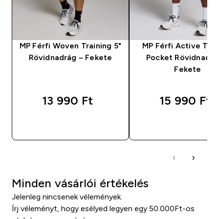
MP Férfi Woven Training 5"
MP Férfi Active Trai
Rövidnadrág – Fekete
Pocket Rövidnadrá
Fekete
13 990 Ft‎
15 990 Ft‎
GYORS VÁSÁRLÁS
GYORS VÁSÁRL
Minden vásárlói értékelés
Jelenleg nincsenek vélemények.
Írj véleményt, hogy esélyed legyen egy 50.000Ft-os