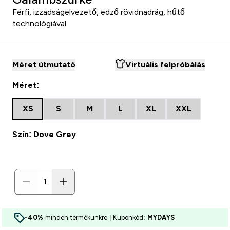
Férfi, izzadságelvezető, edző rövidnadrág, hűtő
technológiával
Méret útmutató
Virtuális felpróbálás
Méret:
XS
S
M
L
XL
XXL
Szín: Dove Grey
-40%
minden termékünkre | Kuponkód:
MYDAYS