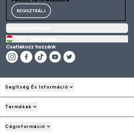
REGISZTRÁLJ
Cookie-beállítások
HU |
Változtatás
Csatlakozz hozzánk
Segítség És Információ
Termékek
Céginformáció