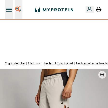
Páratlan minőség
Mydays Multibuy | Akár extra 5-10% OFF ruhákra vagy
vitaminokra | MÁR CSAK
0 0
:
1 8
:
3 7
:
3 5
Nap
Óra
Perc
Mp
Myprotein.hu
Clothing
Férfi Edző Ruházat
Férfi edző rövidnad