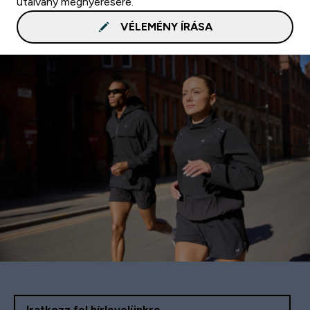
utalvány megnyerésére.
VÉLEMÉNY ÍRÁSA
Iratkozz fel hírlevelünkre