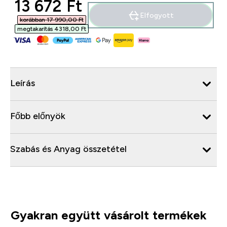
discounted price
13 672 Ft‎
Elfogyott
korábban 17 990,00 Ft‎
megtakarítás 4318,00 Ft‎
Leírás
Főbb előnyök
Szabás és Anyag összetétel
Gyakran együtt vásárolt termékek