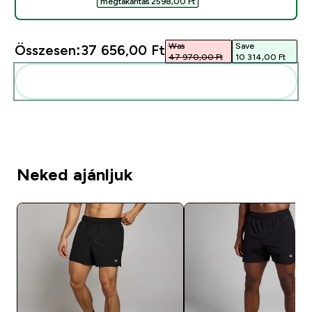
megtakarítás 2598,00 Ft‎
Was
Save
Összesen:
37 656,00 Ft‎
47 970,00 Ft‎
10 314,00 Ft‎
Add ezeket a rutinodhoz
Neked ajánljuk