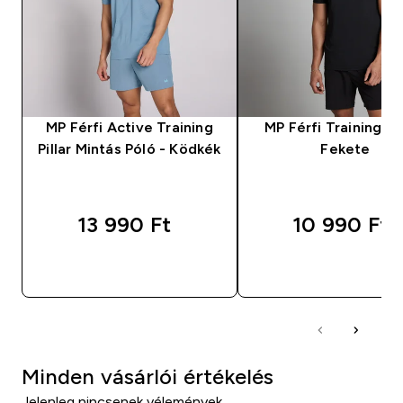
MP Férfi Active Training
MP Férfi Training Pó
Pillar Mintás Póló - Ködkék
Fekete
13 990 Ft‎
10 990 Ft‎
GYORS VÁSÁRLÁS
GYORS VÁSÁRL
Minden vásárlói értékelés
Jelenleg nincsenek vélemények.