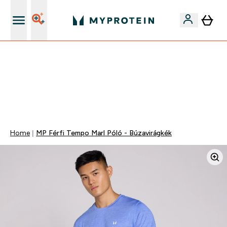
Páratlan minőség
Mydays Multibuy | Akár extra 5-10% OFF ruhákra vagy
vitaminokra | MÁR CSAK
0 1
:
0 6
:
0 4
:
3 0
Nap
Óra
Perc
Mp
Home
MP Férfi Tempo Marl Póló - Búzavirágkék