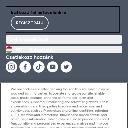
Iratkozz fel hírlevelünkre
REGISZTRÁLJ
Cookie-beállítások
HU |
Változtatás
Csatlakozz hozzánk
We use cookies and other tracking tools on this site, which may be
provided by third parties, to operate and secure our site, enable
Segítség És Információ
social media features, enhance performance, tailor user
experiences, support our marketing and advertising efforts. These
also enable us and third parties to access and record user and
activity data, such as IP addresses and online identifiers, referring
Termékek
URLs, searches and interactions, browser and device details, and
other usage information, which may be used to provide enhanced
functionality and personalized experiences, analyze and improve
performance, and reach users with more relevant content and ads