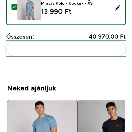
Mintás Póló - Ködkék - XS
Termék kiválasztása - MP Férfi Active Training Pillar M
13 990 Ft‎
Összesen:
40 970,00 Ft‎
Add ezeket a rutinodhoz
Neked ajánljuk