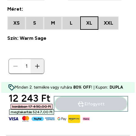
Méret:
XS
S
M
L
XL
XXL
Szín: Warm Sage
Minden 2. termékre vagy ruhára
80% OFF
! | Kupon:
DUPLA
discounted price
12 243 Ft‎
Elfogyott
korábban 17 490,00 Ft‎
megtakarítás 5247,00 Ft‎