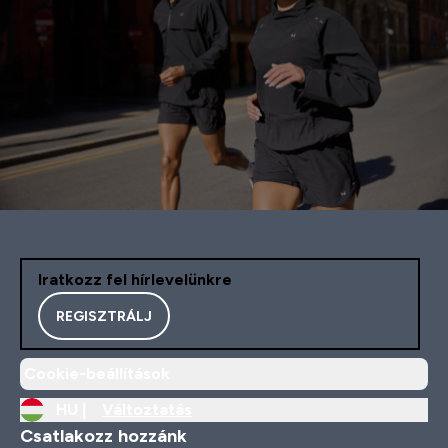
Iratkozz fel hírlevelünkre
REGISZTRÁLJ
Cookie-beállítások
HU |
Változtatás
Csatlakozz hozzánk