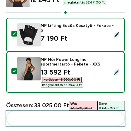
megtakarítás 5247,00 Ft‎
MP Lifting Edzős Kesztyű - Fekete -
S
Termék kiválasztása - MP Lifting Edzős Kesztyű - Feke
7 190 Ft‎
MP Női Power Longline
sportmelltartó - Fekete - XXS
discounted price
13 592 Ft‎
Termék kiválasztása - MP Női Power Longline sportmel
korábban 16 990,00 Ft‎
megtakarítás 3398,00 Ft‎
Was
Save
Összesen:
33 025,00 Ft‎
41 670,00 Ft‎
8 645,00 Ft‎
Add ezeket a rutinodhoz