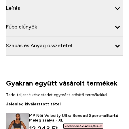
Leírás
Főbb előnyök
Szabás és Anyag összetétel
Gyakran együtt vásárolt termékek
Tedd teljessé készletedet egymást erősítő termékekkel
Jelenleg kiválasztott tétel
MP Női Velocity Ultra Bonded Sportmelltartó –
Meleg zsálya - XL
korábban 17 490,00 Ft‎
discounted price
12 243 Ft‎