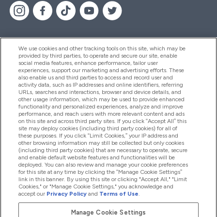
We use cookies and other tracking tools on this site, which may be
provided by third parties, to operate and secure our site, enable
Segítség És Információ
social media features, enhance performance, tailor user
experiences, support our marketing and advertising efforts. These
also enable us and third parties to access and record user and
activity data, such as IP addresses and online identifiers, referring
Termékek
URLs, searches and interactions, browser and device details, and
other usage information, which may be used to provide enhanced
functionality and personalized experiences, analyze and improve
performance, and reach users with more relevant content and ads
on this site and across third party sites. If you click “Accept All” this
Céginformáció
site may deploy cookies (including third party cookies) for all of
these purposes. If you click “Limit Cookies,” your IP address and
other browsing information may still be collected but only cookies
(including third party cookies) that are necessary to operate, secure
Hűség És Jutalmak
and enable default website features and functionalities will be
deployed. You can also review and manage your cookie preferences
for this site at any time by clicking the “Manage Cookie Settings”
link in this banner. By using this site or clicking "Accept All," "Limit
Cookies," or "Manage Cookie Settings," you acknowledge and
2026 The Hut.com Ltd
accept our
Privacy Policy
and
Terms of Use
.
Manage Cookie Settings