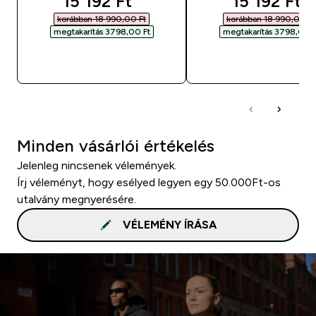
discounted price
discounted
15 192 Ft‎
15 192 Ft‎
korábban 18 990,00 Ft‎
korábban 18 990,00 Ft‎
megtakarítás 3798,00 Ft‎
megtakarítás 3798,00 Ft
GYORS VÁSÁRLÁS
GYORS VÁSÁRL
Minden vásárlói értékelés
Jelenleg nincsenek vélemények.
Írj véleményt, hogy esélyed legyen egy 50.000Ft-os
utalvány megnyerésére.
VÉLEMÉNY ÍRÁSA