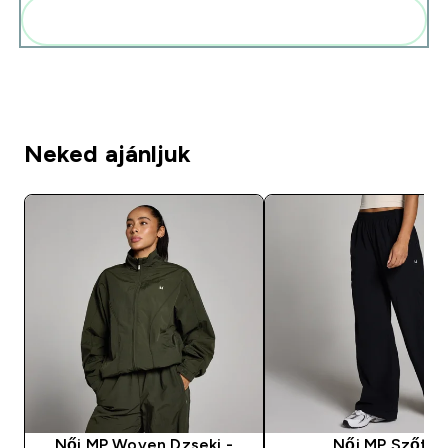
Add ezeket a rutinodhoz
Neked ajánljuk
Női MP Woven Dzseki -
Női MP Szőtt