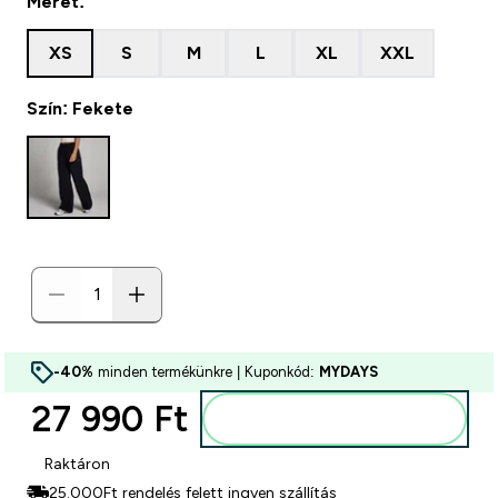
Méret:
XS
S
M
L
XL
XXL
Szín: Fekete
-40%
minden termékünkre | Kuponkód:
MYDAYS
27 990 Ft‎
Kosárba
Raktáron
25.000Ft rendelés felett ingyen szállítás