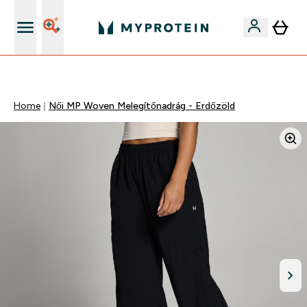
Páratlan minőség
Home
Női MP Woven Melegítőnadrág - Erdőzöld