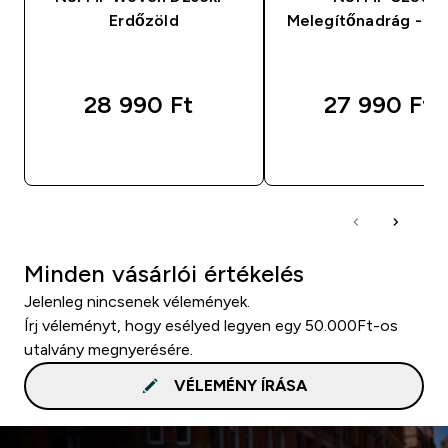
Erdőzöld
Melegítőnadrág - Fe
28 990 Ft‎
27 990 Ft‎
GYORS VÁSÁRLÁS
GYORS VÁSÁRL
Minden vásárlói értékelés
Jelenleg nincsenek vélemények.
Írj véleményt, hogy esélyed legyen egy 50.000Ft-os
utalvány megnyerésére.
VÉLEMÉNY ÍRÁSA