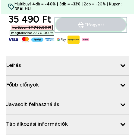
Multibuy!
4db = -40% | 3db = -33%
| 2db = -20% | Kupon:
DEALHU
discounted price
35 490 Ft‎
Elfogyott
korábban 37 760,00 Ft‎
megtakarítás 2270,00 Ft‎
Leírás
Főbb előnyök
Javasolt felhasználás
Táplálkozási információk