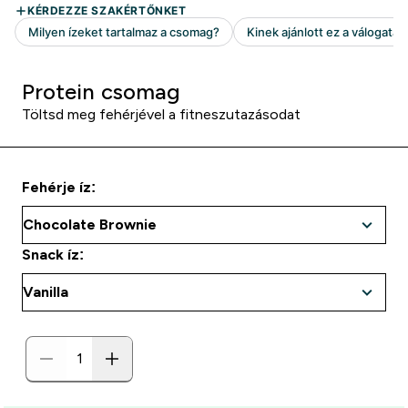
Protein csomag
Töltsd meg fehérjével a fitneszutazásodat
Fehérje íz:
Snack íz: