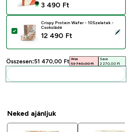
3 490 Ft‎
Crispy Protein Wafer - 10Szeletek -
Csokoládé
Termék kiválasztása - Crispy Protein Wafer - 10Szelet
12 490 Ft‎
Was
Save
Összesen:
51 470,00 Ft‎
53 740,00 Ft‎
2 270,00 Ft‎
Add ezeket a rutinodhoz
Neked ajánljuk