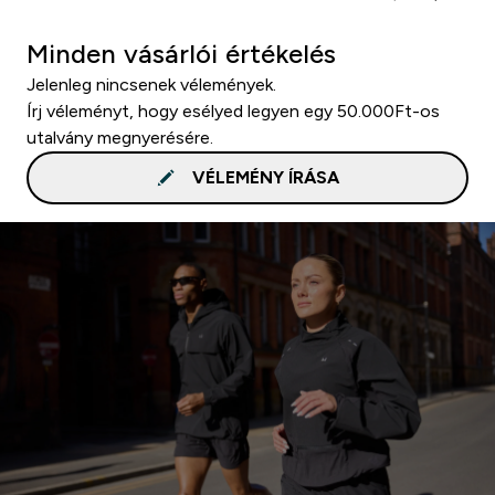
Minden vásárlói értékelés
Jelenleg nincsenek vélemények.
Írj véleményt, hogy esélyed legyen egy 50.000Ft-os
utalvány megnyerésére.
VÉLEMÉNY ÍRÁSA