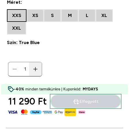
Méret:
XXS
XS
S
M
L
XL
XXL
Szín: True Blue
-40%
minden termékünkre | Kuponkód:
MYDAYS
11 290 Ft‎
Elfogyott