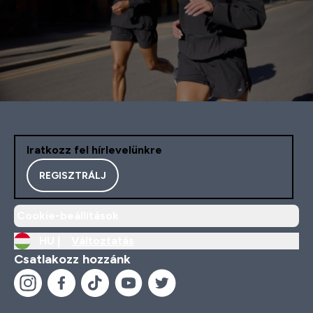
Iratkozz fel hírlevelünkre
REGISZTRÁLJ
Cookie-beállítások
HU |
Változtatás
Csatlakozz hozzánk