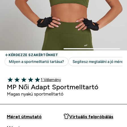
1 customer reviews
1 Vélemény
5 out of 5 stars
MP Női Adapt Sportmelltartó
Magas nyakú sportmelltartó
Méret útmutató
Virtuális felpróbálás