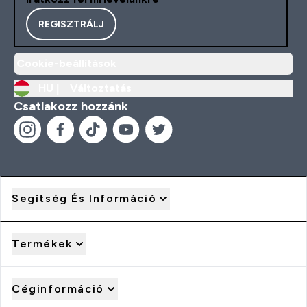
REGISZTRÁLJ
Cookie-beállítások
HU |
Változtatás
Csatlakozz hozzánk
Segítség És Információ
Termékek
Céginformáció