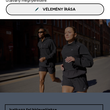
utalvány megnyerésére.
VÉLEMÉNY ÍRÁSA
Iratkozz fel hírlevelünkre