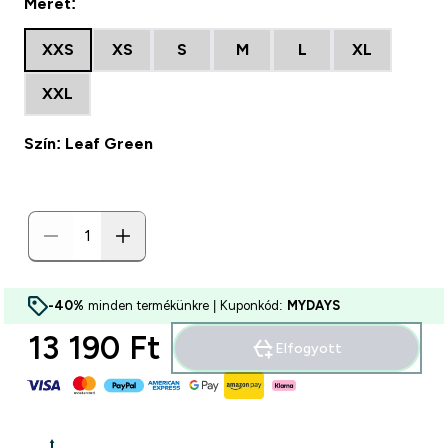
Méret:
XXS
XS
S
M
L
XL
XXL
Szín: Leaf Green
-40%
minden termékünkre | Kuponkód:
MYDAYS
13 190 Ft‎
Elfogyott