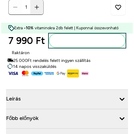
Extra
-10%
vitaminokra 2db felett | Kuponnal összevonható
7 990 Ft‎
Kosárba
Raktáron
25.000Ft rendelés felett ingyen szállítás
14 napos visszaküldés
Leírás
Főbb előnyök