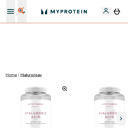
Páratlan minőség
Mydays Multibuy | Akár extra 5-10% OFF ruhákra vagy
vitaminokra | MÁR CSAK
0 0
:
0 6
:
5 4
:
5 1
Nap
Óra
Perc
Mp
Home
Hialuronsav