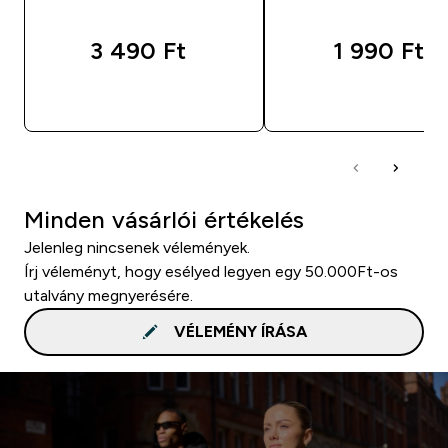
3 490 Ft‎
1 990 Ft‎
GYORS VÁSÁRLÁS
GYORS VÁSÁRL
Minden vásárlói értékelés
Jelenleg nincsenek vélemények.
Írj véleményt, hogy esélyed legyen egy 50.000Ft-os
utalvány megnyerésére.
VÉLEMÉNY ÍRÁSA