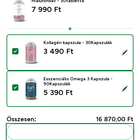
Hialuronsav - 30tabletta
7 990 Ft‎
Kollagén kapszula - 30Kapszulák
3 490 Ft‎
Termék kiválasztása - Kollagén kapszula - 30Kapszulák
Esszenciális Omega 3 Kapszula -
90Kapszulák
Termék kiválasztása - Esszenciális Omega 3 Kapszula 
5 390 Ft‎
Összesen:
16 870,00 Ft‎
Add ezeket a rutinodhoz