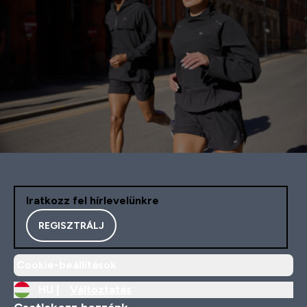
Iratkozz fel hírlevelünkre
REGISZTRÁLJ
Cookie-beállítások
HU |
Változtatás