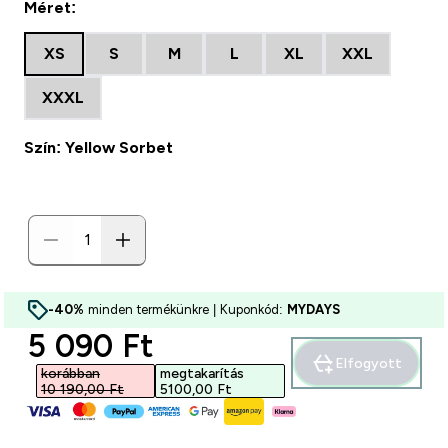
Méret:
XS
S
M
L
XL
XXL
XXXL
Szín: Yellow Sorbet
-40%
minden termékünkre | Kuponkód:
MYDAYS
discounted price
5 090 Ft‎
Elfogyott
korábban
megtakarítás
10 190,00 Ft‎
5100,00 Ft‎