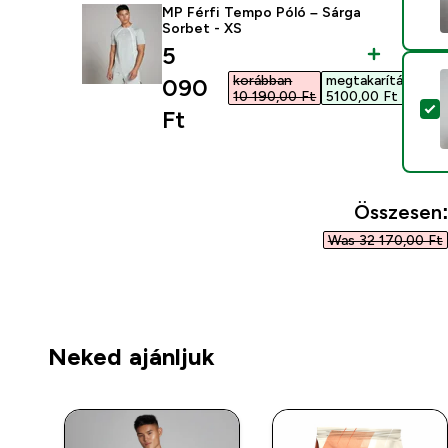
MP Férfi Tempo Póló – Sárga
Sorbet - XS
discounted price
5
korábban
megtakarítás
090
10 190,00 Ft‎
5100,00 Ft‎
T
Ft‎
Összesen
Was 32 170,00 Ft‎
Neked ajánljuk