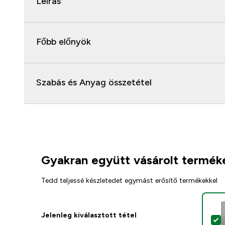
Leírás
Főbb előnyök
Szabás és Anyag összetétel
Gyakran együtt vásárolt termék
Tedd teljessé készletedet egymást erősítő termékekkel
Jelenleg kiválasztott tétel
T