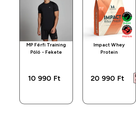
o
MP Férfi Training
Impact Whey
ete
Póló - Fekete
Protein
d price
rítás
10 990 Ft‎
20 990 Ft‎
 Ft‎
GYORS
GYORS
VÁSÁRLÁS
VÁSÁRLÁS