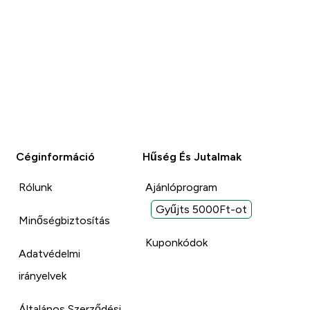
Céginformáció
Hűség És Jutalmak
Rólunk
Ajánlóprogram
Gyűjts 5000Ft-ot
Minőségbiztosítás
Kuponkódok
Adatvédelmi
irányelvek
Általános Szerződési