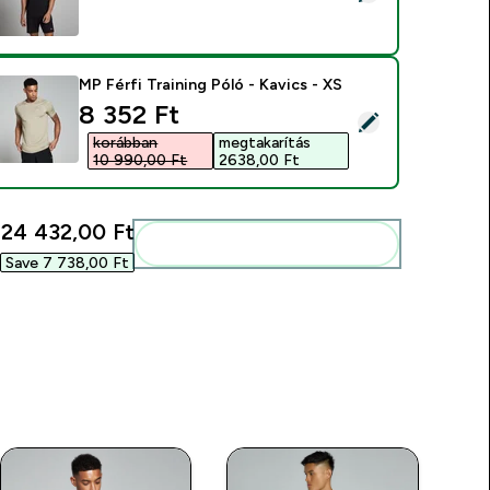
MP Férfi Training Póló - Kavics - XS
discounted price
8 352 Ft‎
ermék kiválasztása - MP Férfi Training Póló - Kavics - XS
korábban
megtakarítás
10 990,00 Ft‎
2638,00 Ft‎
:
24 432,00 Ft‎
Add ezeket a rutinodhoz
Save 7 738,00 Ft‎