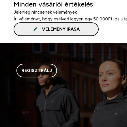
Minden vásárlói értékelés
Jelenleg nincsenek vélemények.
Írj véleményt, hogy esélyed legyen egy 50.000Ft-os ut
VÉLEMÉNY ÍRÁSA
Iratkozz fel hírlevelünkre
REGISZTRÁLJ