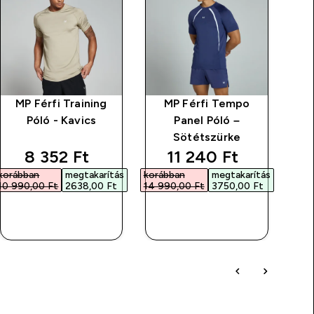
MP Férfi Training
MP Férfi Tempo
My
Póló - Kavics
Panel Póló –
Sötétszürke
Á
discounted price
discounted price
8 352 Ft‎
11 240 Ft‎
korábban
megtakarítás
korábban
megtakarítás
10 990,00 Ft‎
2638,00 Ft‎
14 990,00 Ft‎
3750,00 Ft‎
GYORS
GYORS
VÁSÁRLÁS
VÁSÁRLÁS