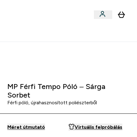
Sportok szerint
menu
ter Outlet Akár -50% submenu
Enter Sportok szerint submenu
⌄
5000Ft kredit ajánlásonként
:
0 2
:
1 5
:
4 7
Óra
Perc
Mp
MP Férfi Tempo Póló – Sárga
Sorbet
Férfi póló, újrahasznosított poliészterből
Méret útmutató
Virtuális felpróbálás