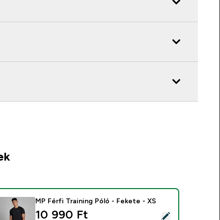
ek
MP Férfi Training Póló - Fekete - XS
10 990 Ft‎
ermék kiválasztása - MP Férfi Training Póló - Fekete - XS