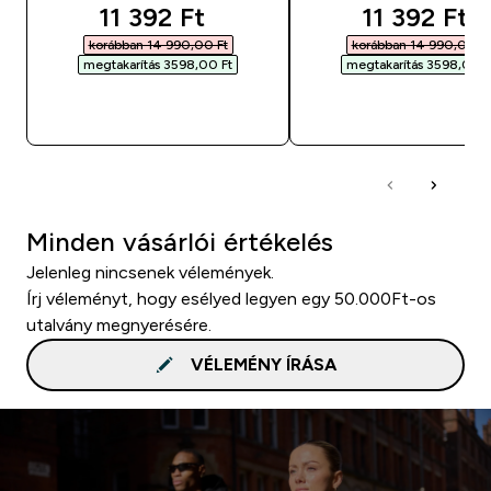
discounted price
discounted
11 392 Ft‎
11 392 Ft‎
korábban 14 990,00 Ft‎
korábban 14 990,00 Ft‎
megtakarítás 3598,00 Ft‎
megtakarítás 3598,00 Ft
GYORS VÁSÁRLÁS
GYORS VÁSÁRL
Minden vásárlói értékelés
Jelenleg nincsenek vélemények.
Írj véleményt, hogy esélyed legyen egy 50.000Ft-os
utalvány megnyerésére.
VÉLEMÉNY ÍRÁSA