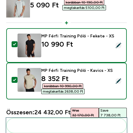
korábban 10 190,00 Ft‎
discounted price
5 090 Ft‎
megtakarítás 5100,00 Ft‎
MP Férfi Training Póló - Fekete - XS
10 990 Ft‎
Termék kiválasztása - MP Férfi Training Póló - Fekete -
MP Férfi Training Póló - Kavics - XS
discounted price
8 352 Ft‎
Termék kiválasztása - MP Férfi Training Póló - Kavics -
korábban 10 990,00 Ft‎
megtakarítás 2638,00 Ft‎
Was
Save
Összesen:
24 432,00 Ft‎
32 170,00 Ft‎
7 738,00 Ft‎
Add ezeket a rutinodhoz