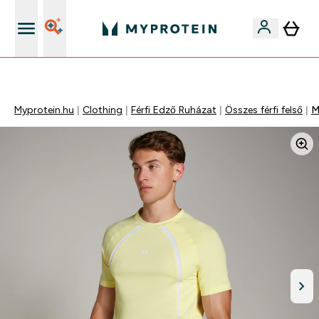
Páratlan minőség
Myprotein.hu
Clothing
Férfi Edző Ruházat
Összes férfi felső
M