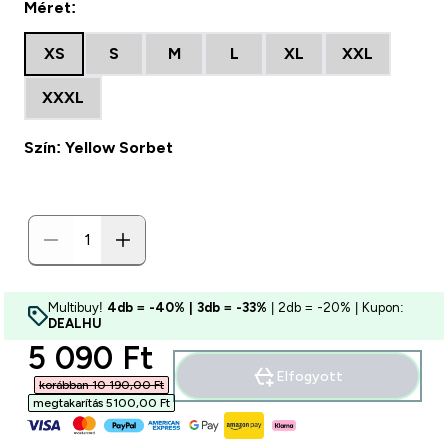
Méret:
XS
S
M
L
XL
XXL
XXXL
Szín: Yellow Sorbet
Multibuy!
4db = -40% | 3db = -33%
| 2db = -20% | Kupon:
DEALHU
discounted price
5 090 Ft‎
Elfogyott
korábban 10 190,00 Ft‎
megtakarítás 5100,00 Ft‎