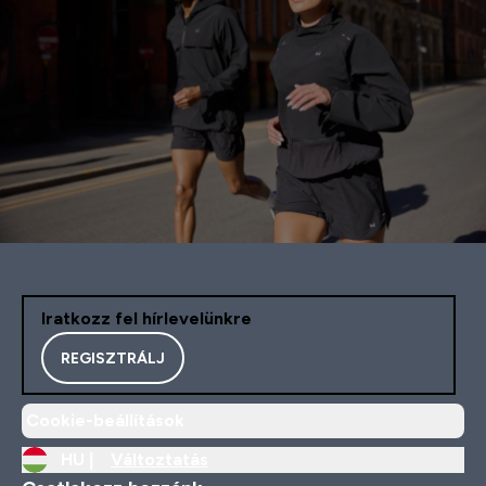
Iratkozz fel hírlevelünkre
REGISZTRÁLJ
Cookie-beállítások
HU |
Változtatás