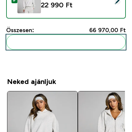
Termék kiválasztása - MP Női Basics Oversized Kapucn
22 990 Ft‎
Összesen:
66 970,00 Ft‎
Add ezeket a rutinodhoz
Neked ajánljuk