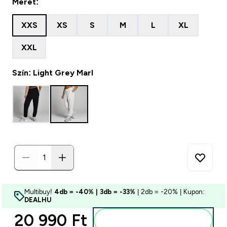
Méret:
XXS
XS
S
M
L
XL
XXL
Szín: Light Grey Marl
Multibuy!
4db = -40% | 3db = -33%
| 2db = -20% | Kupon:
DEALHU
20 990 Ft‎
Kosárba