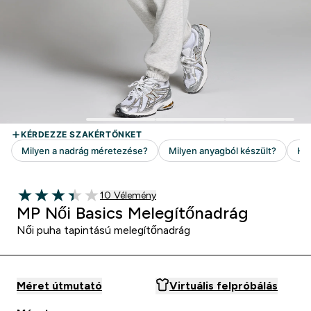
10 customer reviews
10 Vélemény
3.4 out of 5 stars
MP Női Basics Melegítőnadrág
Női puha tapintású melegítőnadrág
Méret útmutató
Virtuális felpróbálás