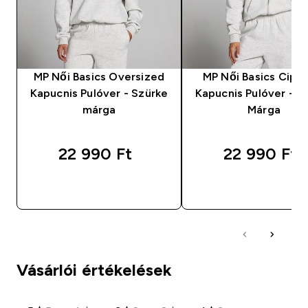
MP Női Basics Oversized
MP Női Basics Cipz
Kapucnis Pulóver - Szürke
Kapucnis Pulóver - S
márga
Márga
22 990 Ft‎
22 990 Ft‎
GYORS VÁSÁRLÁS
GYORS VÁSÁRL
Vásárlói értékelések