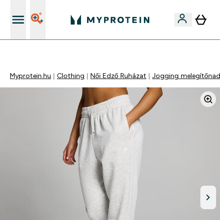
Páratlan minőség
Myprotein.hu
Clothing
Női Edző Ruházat
Jogging melegítőna