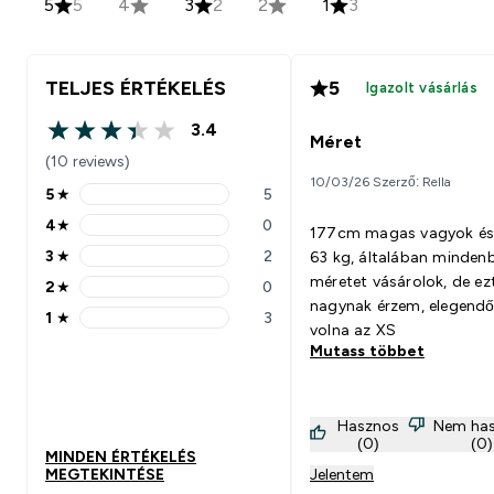
5
5
4
3
2
2
1
3
TELJES ÉRTÉKELÉS
5
Igazolt vásárlás
3.4
3.4 out of 5 stars
Méret
(10 reviews)
10/03/26 Szerző: Rella
5
★
5
5 stars rating 5 reviews
4
★
0
177cm magas vagyok és
4 stars rating 0 reviews
3
★
2
63 kg, általában mindenb
3 stars rating 2 reviews
méretet vásárolok, de ezt
2
★
0
2 stars rating 0 reviews
nagynak érzem, elegendő 
1
★
3
1 stars rating 3 reviews
volna az XS
Mutass többet
Hasznos
Nem ha
(0)
(0)
MINDEN ÉRTÉKELÉS
MEGTEKINTÉSE
Jelentem