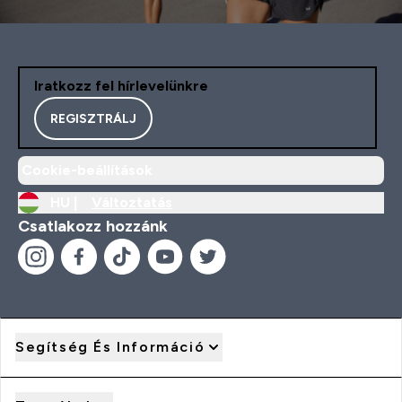
Iratkozz fel hírlevelünkre
REGISZTRÁLJ
Cookie-beállítások
HU |
Változtatás
Csatlakozz hozzánk
Segítség És Információ