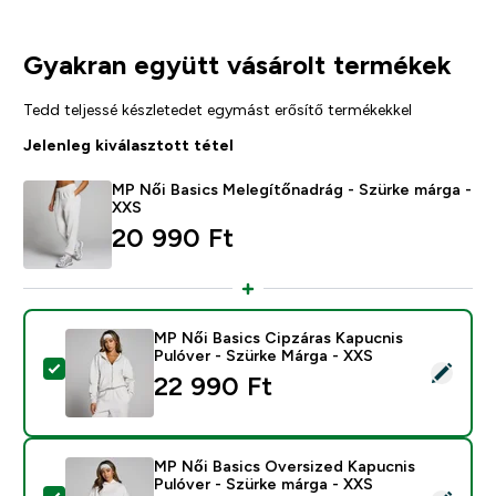
Gyakran együtt vásárolt termékek
Tedd teljessé készletedet egymást erősítő termékekkel
Jelenleg kiválasztott tétel
MP Női Basics Melegítőnadrág - Szürke márga -
XXS
20 990 Ft‎
MP Női Basics Cipzáras Kapucnis
Pulóver - Szürke Márga - XXS
Termék kiválasztása - MP Női Basics Cipzáras Kapucni
22 990 Ft‎
MP Női Basics Oversized Kapucnis
Pulóver - Szürke márga - XXS