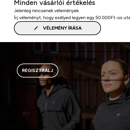
Minden vásárlói értékelés
Jelenleg nincsenek vélemények.
Írj véleményt, hogy esélyed legyen egy 50.000Ft-os ut
VÉLEMÉNY ÍRÁSA
Iratkozz fel hírlevelünkre
REGISZTRÁLJ