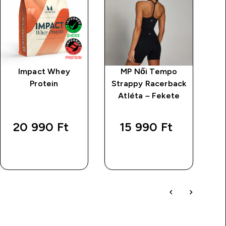
Impact Whey
MP Női Tempo
Protein
Strappy Racerback
L
Atléta – Fekete
20 990 Ft‎
15 990 Ft‎
GYORS
GYORS
VÁSÁRLÁS
VÁSÁRLÁS