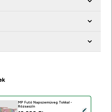
ek
MP Futó Napszemüveg Tokkal -
Rózsaszín
ermék kiválasztása - MP Futó Napszemüveg Tokkal - Rózsaszí