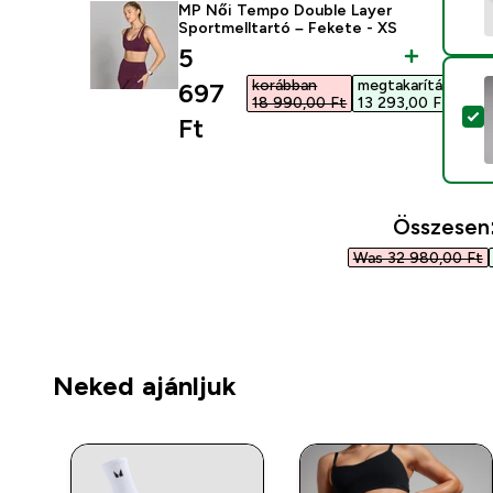
MP Női Tempo Double Layer
Sportmelltartó – Fekete - XS
discounted price
5
korábban
megtakarítás
697
18 990,00 Ft‎
13 293,00 Ft‎
T
Ft‎
Összesen
Was 32 980,00 Ft‎
Neked ajánljuk