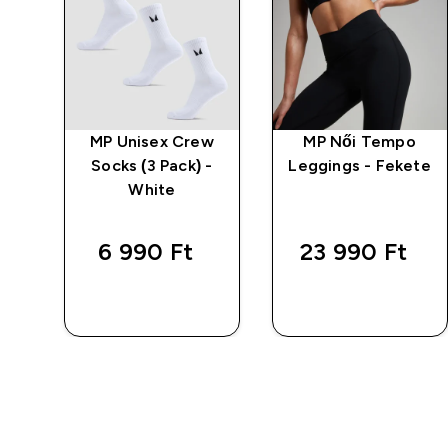
o
MP Unisex Crew
MP Női Tempo
Socks (3 Pack) -
Leggings - Fekete
te
White
d price
rítás
6 990 Ft‎
23 990 Ft‎
 Ft‎
GYORS
GYORS
VÁSÁRLÁS
VÁSÁRLÁS