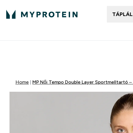
TÁPLÁ
Női ruházat
Fé
Enter
⌄
25.000Ft felett ingyen h
Mydays Multibuy | Akár extr
Home
MP Női Tempo Double Layer Sportmelltartó –