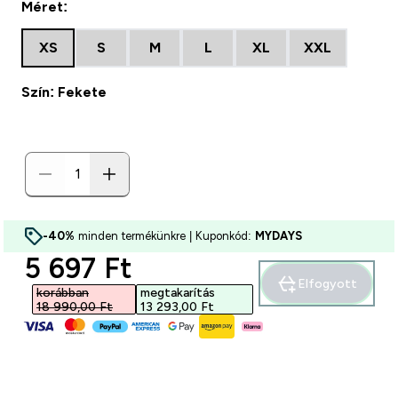
Méret:
XS
S
M
L
XL
XXL
Szín: Fekete
-40%
minden termékünkre | Kuponkód:
MYDAYS
discounted price
5 697 Ft‎
Elfogyott
korábban
megtakarítás
18 990,00 Ft‎
13 293,00 Ft‎