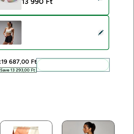
13 990 Ft‎
ermék kiválasztása -
:
19 687,00 Ft‎
Add ezeket a rutinodhoz
Save 13 293,00 Ft‎