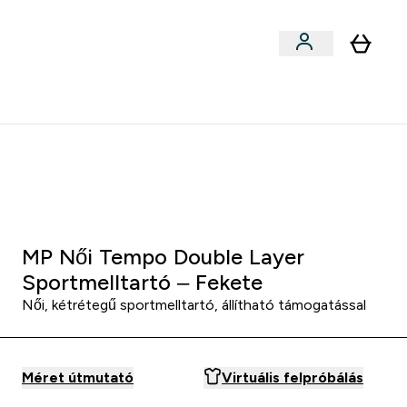
Sportok szerint
menu
ter Outlet Akár -50% submenu
Enter Sportok szerint submenu
⌄
5000Ft kredit ajánlásonként
:
1 0
:
0 3
:
0 7
Óra
Perc
Mp
MP Női Tempo Double Layer
Sportmelltartó – Fekete
Női, kétrétegű sportmelltartó, állítható támogatással
Méret útmutató
Virtuális felpróbálás