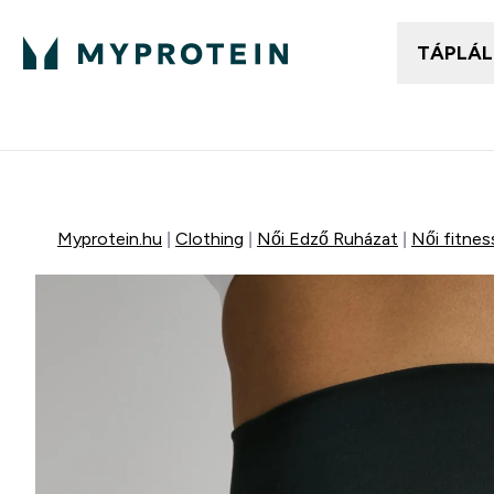
TÁPLÁ
Női ruházat
Fé
Enter
⌄
25.000Ft felett ingyen h
Myprotein.hu
Clothing
Női Edző Ruházat
Női fitne