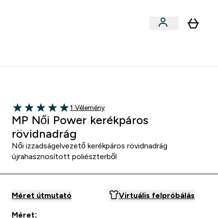
Sportok szerint
menu
ter Outlet Akár -50% submenu
Enter Sportok szerint submenu
⌄
5000Ft kredit ajánlásonként
 kerékpáros rövidnadrág - Fekete
1 customer reviews
1 Vélemény
5 out of 5 stars
MP Női Power kerékpáros
rövidnadrág
Női izzadságelvezető kerékpáros rövidnadrág
újrahasznosított poliészterből
Méret útmutató
Virtuális felpróbálás
Méret: