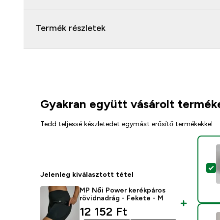
Termék részletek
Gyakran együtt vásárolt termék
Tedd teljessé készletedet egymást erősítő termékekkel
T
Jelenleg kiválasztott tétel
MP Női Power kerékpáros
rövidnadrág - Fekete - M
discounted price
12 152 Ft‎