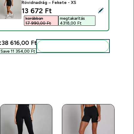
Rövidnadrág – Fekete - XS
discounted price
13 672 Ft‎
ermék kiválasztása - MP Női Tempo Ruched Front Rövidnadrág
korábban
megtakarítás
17 990,00 Ft‎
4318,00 Ft‎
:
38 616,00 Ft‎
Add ezeket a rutinodhoz
Save 11 354,00 Ft‎