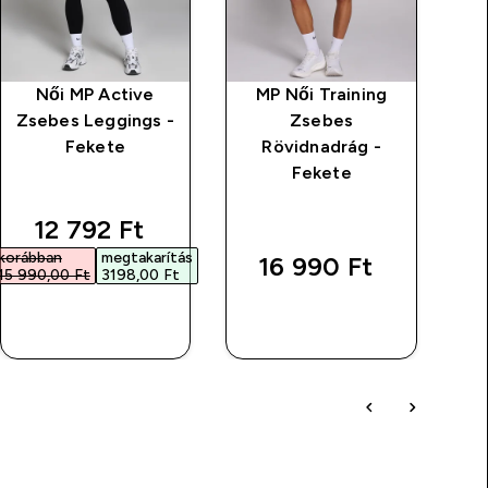
Női MP Active
MP Női Training
MP
Zsebes Leggings -
Zsebes
Fekete
Rövidnadrág -
Fekete
discounted price
12 792 Ft‎
korábban
megtakarítás
16 990 Ft‎
15 990,00 Ft‎
3198,00 Ft‎
GYORS
GYORS
VÁSÁRLÁS
VÁSÁRLÁS