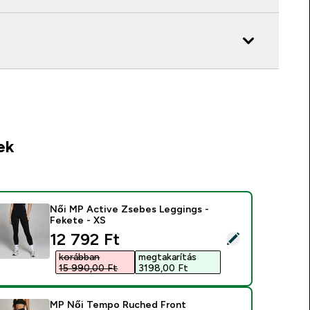
ek
Női MP Active Zsebes Leggings -
Fekete - XS
discounted price
12 792 Ft‎
ermék kiválasztása - Női MP Active Zsebes Leggings - Fekete 
korábban
megtakarítás
15 990,00 Ft‎
3198,00 Ft‎
MP Női Tempo Ruched Front