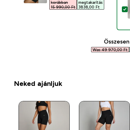
korábban
megtakarítás
15 990,00 Ft‎
3838,00 Ft‎
T
Összesen
Was 49 970,00 Ft‎
Neked ajánljuk