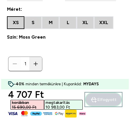
Méret:
XS
S
M
L
XL
XXL
Szín: Moss Green
-40%
minden termékünkre | Kuponkód:
MYDAYS
discounted price
4 707 Ft‎
Elfogyott
korábban
megtakarítás
15 690,00 Ft‎
10 983,00 Ft‎