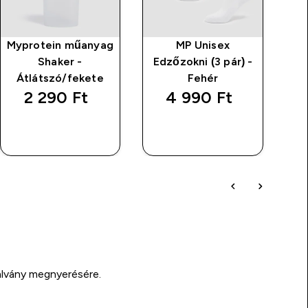
Myprotein műanyag
MP Unisex
Shaker -
Edzőzokni (3 pár) -
Átlátszó/fekete
Fehér
2 290 Ft‎
4 990 Ft‎
GYORS
GYORS
VÁSÁRLÁS
VÁSÁRLÁS
alvány megnyerésére.