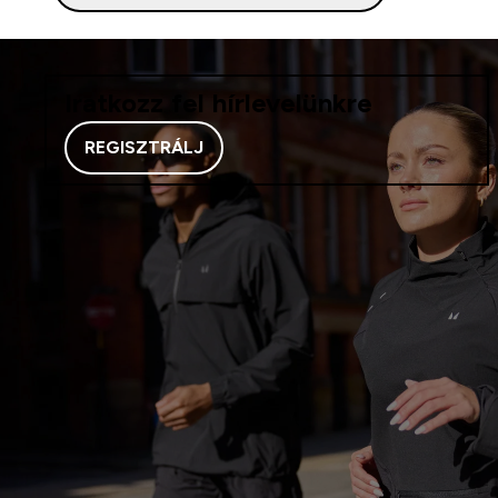
Iratkozz fel hírlevelünkre
REGISZTRÁLJ