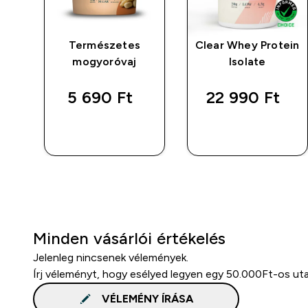
Természetes
Clear Whey Protein
mogyoróvaj
Isolate
5 690 Ft‎
22 990 Ft‎
GYORS
GYORS
VÁSÁRLÁS
VÁSÁRLÁS
Minden vásárlói értékelés
Jelenleg nincsenek vélemények.
Írj véleményt, hogy esélyed legyen egy 50.000Ft-os ut
VÉLEMÉNY ÍRÁSA