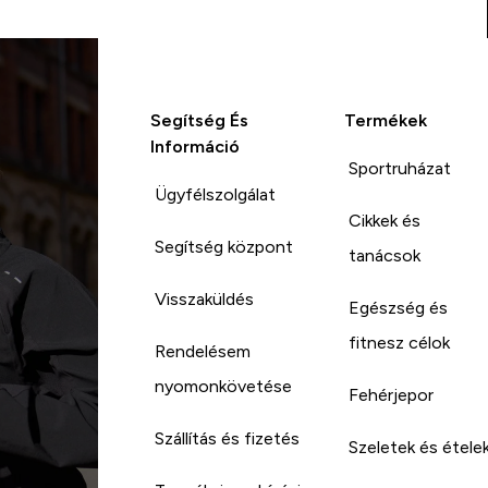
Segítség És
Termékek
Információ
Sportruházat
Ügyfélszolgálat
Cikkek és
Segítség központ
tanácsok
Visszaküldés
Egészség és
fitnesz célok
Rendelésem
nyomonkövetése
Fehérjepor
Szállítás és fizetés
Szeletek és étele