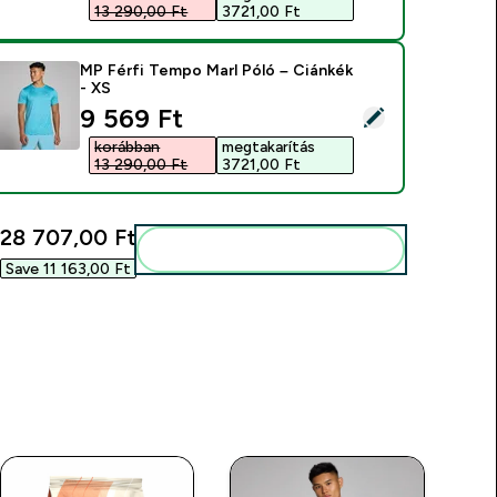
13 290,00 Ft‎
3721,00 Ft‎
MP Férfi Tempo Marl Póló – Ciánkék
- XS
discounted price
9 569 Ft‎
ermék kiválasztása - MP Férfi Tempo Marl Póló – Ciánkék - XS
korábban
megtakarítás
13 290,00 Ft‎
3721,00 Ft‎
28 707,00 Ft‎
Add ezeket a rutinodhoz
Save 11 163,00 Ft‎