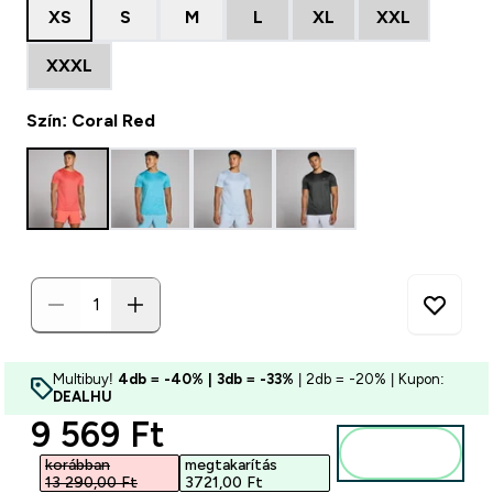
XS
S
M
L
XL
XXL
XXXL
Szín: Coral Red
Multibuy!
4db = -40% | 3db = -33%
| 2db = -20% | Kupon:
DEALHU
discounted price
9 569 Ft‎
Kosárba
korábban
megtakarítás
13 290,00 Ft‎
3721,00 Ft‎