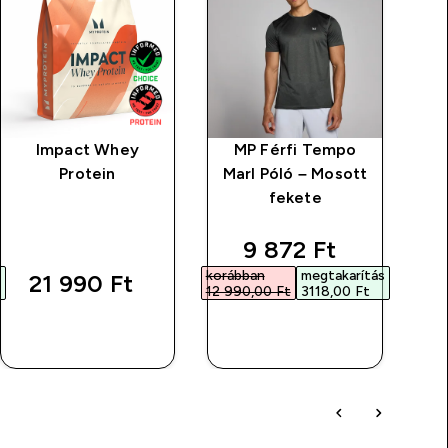
Impact Whey
MP Férfi Tempo
M
Protein
Marl Póló – Mosott
fekete
rice
discounted price
9 872 Ft‎
s
korábban
megtakarítás
21 990 Ft‎
12 990,00 Ft‎
3118,00 Ft‎
GYORS
GYORS
VÁSÁRLÁS
VÁSÁRLÁS