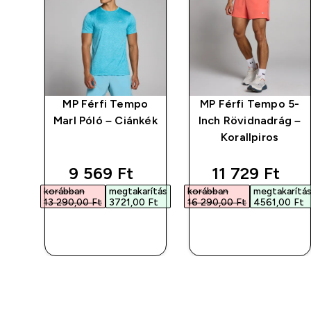
o
MP Férfi Tempo
MP Férfi Tempo 5-
Marl Póló – Ciánkék
Inch Rövidnadrág –
Korallpiros
d price
discounted price
discounted p
9 569 Ft‎
11 729 Ft‎
rítás
korábban
megtakarítás
korábban
megtakarítá
 Ft‎
13 290,00 Ft‎
3721,00 Ft‎
16 290,00 Ft‎
4561,00 Ft‎
GYORS
GYORS
VÁSÁRLÁS
VÁSÁRLÁS