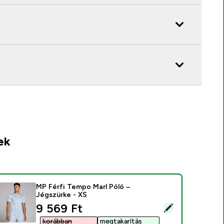
ek
MP Férfi Tempo Marl Póló –
Jégszürke - XS
discounted price
9 569 Ft‎
ermék kiválasztása - MP Férfi Tempo Marl Póló – Jégszürke - X
korábban
megtakarítás