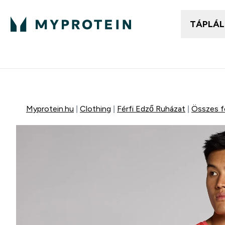
TÁPLÁ
Női ruházat
Fé
Enter
⌄
25.000Ft felett ingyen h
Myprotein.hu
Clothing
Férfi Edző Ruházat
Összes fé