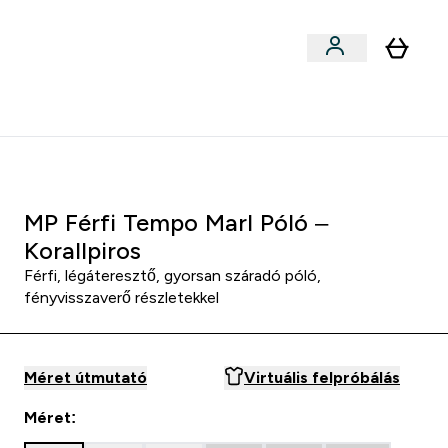
Sportok szerint
menu
ter Outlet Akár -50% submenu
Enter Sportok szerint submenu
⌄
5000Ft kredit ajánlásonként
MP Férfi Tempo Marl Póló –
Korallpiros
Férfi, légáteresztő, gyorsan száradó póló,
fényvisszaverő részletekkel
Méret útmutató
Virtuális felpróbálás
Méret: