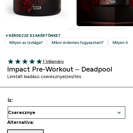
1 customer reviews
1 Vélemény
5 out of 5 stars
Impact Pre-Workout – Deadpool
Limitált kiadású cseresznyeízesítés
Íz:
Alternatíva: