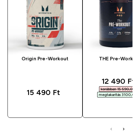
Origin Pre-Workout
THE Pre-Workou
discounted
12 490 Ft‎
korábban 15 590,00 Ft‎
15 490 Ft‎
megtakarítás 3100,00 Ft
GYORS VÁSÁRLÁS
GYORS VÁSÁRL