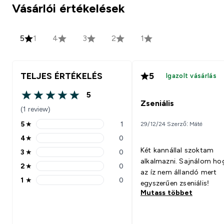
Vásárlói értékelések
5
1
4
3
2
1
TELJES ÉRTÉKELÉS
5
Igazolt vásárlás
5
5 out of 5 stars
Zseniális
(1 review)
5
★
1
29/12/24 Szerző: Máté
5 stars rating 1 reviews
4
★
0
4 stars rating 0 reviews
Két kannállal szoktam
3
★
0
3 stars rating 0 reviews
alkalmazni. Sajnálom ho
2
★
0
2 stars rating 0 reviews
az íz nem állandó mert
1
★
0
egyszerűen zseniális!
1 stars rating 0 reviews
Mutass többet