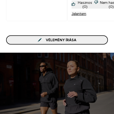
Hasznos
Nem ha
(0)
(0)
Jelentem
VÉLEMÉNY ÍRÁSA