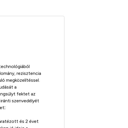
technológiából
domány, rezisztencia
ló megközelítéssel.
tudását a
ngsúlyt fektet az
iránti szenvedélyét
et:
ratézott és 2 évet