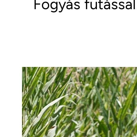
Fogyás futássa