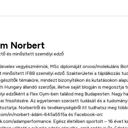
m Norbert
tő és minősített személyi edző
leveles vegyészmérnök, MSc diplomáját orvosi/molekuláris Bio
 minősített IFBB személyi edző. Szakterületei a táplálkozás tu
egészítők témaköre, mindezt bizonyítékon és kutatásokon alapu
 Hungary állandó szerzője, illetve saját blogján is megosztja 
lyi edzőként a Flex Gym-ben találod meg Budapesten. Nagy ha
ei frissítésére. Az egyetemen szerzett tudását és a tudomány 
oztatja. Norbertről és tevékenységéről itt tudhatsz meg több
.com/in/norbert-ádám-645a5515a és Facebook-on:
.com/adamperformance. Egész életében sportolt – 16 évet ka