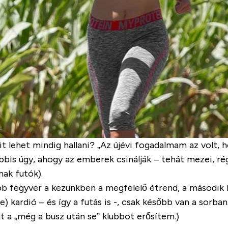
 lehet mindig hallani? „Az újévi fogadalmam az volt, ho
bbis úgy, ahogy az emberek csinálják – tehát mezei, r
nak futók).
bb fegyver a kezünkben a megfelelő étrend, a második 
te
) kardió – és így a futás is -, csak később van a sorba
t a „
még a busz után se
” klubbot erősítem.)