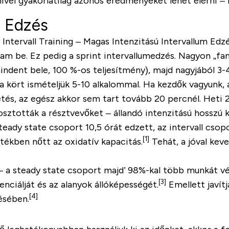
ivel gyakorlatilag azonos eredményeket lehet elérni – 
m Edzés
y Intervall Training – Magas Intenzitású Intervallum Edz
sam be. Ez pedig a
sprint intervallum
edzés
. Nagyon „
fa
ndent bele, 100 %-os teljesítmény), majd nagyjából
3-
a kört ismételjük 5-10 alkalommal. Ha kezdők vagyunk, 
tés, az egész akkor sem tart tovább 20 percnél. Heti 2
ztották a résztvevőket – állandó intenzitású hosszú kar
teady state csoport 10,5 órát edzett, az intervall csop
[1]
ékben nőtt az oxidatív kapacitás
.
Tehát, a jóval kev
 –
a steady state csoport majd’ 98%-kal több munkát vé
[3]
enciálját és az alanyok állóképességét
.
Emellett
javít
[4]
ésében.