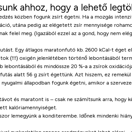
sunk ahhoz, hogy a lehető legt
 edzés
közben
fogunk zsírt égetni
. Ha a mozgás intenzi
dáció, utána pedig az elégetett zsír mennyisége roham
k felel meg. (Igazából ezzel az a gond, hogy nem elég
futást
. Egy átlagos
maratonfutó kb. 2600 kCal-t éget el
tok (!!!)
oxigén jelenlétében történő lebontásából terme
ob lebontásából és
mindössze 20 %-a a zsírok oxidációj
 futás alatt 56 g zsírt égettünk
. Azt hiszem, ez remekül
d nyugalmi állapodban fogunk égetni
, amikor a szervez
távot és maratont is – csak ne számítsunk arra, hogy
k
tett kalóriamennyiséget
.
3-szor lemegyünk a konditerembe. Időnek mindenki hián