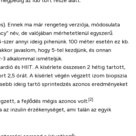
mégpedig az idő tört része alatt.
és)
. Ennek ma már rengeteg verziója, módosulata
ncy
” név, de valójában mérhetetlenül egyszerű.
4-szer annyi ideig pihenünk
. 100 méter esetén ez kb.
akkor javaslom, hogy 5-tel kezdjünk, és onnan
-3 alkalommal ismételjük.
dió és HIIT. A kísérlete összesen 2 hétig tartott,
ort 2,5 órát
. A kísérlet végén végzett izom biopszia
esebb ideig tartó sprintedzés azonos eredményeket
[2]
gzett, a fejlődés mégis azonos volt
.
ja az inzulin érzékenységet
, ami talán az egyik