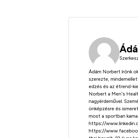
Ádá
Szerkesz
Ádám Norbert írónk ok
szerezte, mindemellett
edzés és az étrend-ki
Norbert a Men’s Health
nagyérdeművel. Szemé
önképzésre és ismeret
most a sportban kamat
https://www.linkedin
https://www.facebook