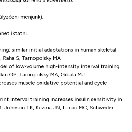
fontossági sorrend a következő:
úlyzózni menjünk).
het iktatni.
ing: similar initial adaptations in human skeletal
, Raha S, Tarnopolsky MA.
odel of low-volume high-intensity interval training
lkin GP, Tarnopolsky MA, Gibala MJ.
ncreases muscle oxidative potential and cycle
nt interval training increases insulin sensitivity in
JC1, Johnson TK, Kuzma JN, Lonac MC, Schweder