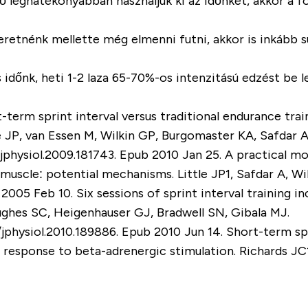
ető leghatékonyabban használjuk ki az időnket, akkor a 
zeretnénk mellette még elmenni futni, akkor is inkább s
őnk, heti 1-2 laza 65-70%-os intenzitású edzést be le
term sprint interval versus traditional endurance train
e JP, van Essen M, Wilkin GP, Burgomaster KA, Safdar A
3/jphysiol.2009.181743. Epub 2010 Jan 25. A practical m
muscle: potential mechanisms. Little JP1, Safdar A, Wi
2005 Feb 10. Six sessions of sprint interval training i
ghes SC, Heigenhauser GJ, Bradwell SN, Gibala MJ.
/jphysiol.2010.189886. Epub 2010 Jun 14. Short-term spri
c response to beta-adrenergic stimulation. Richards 