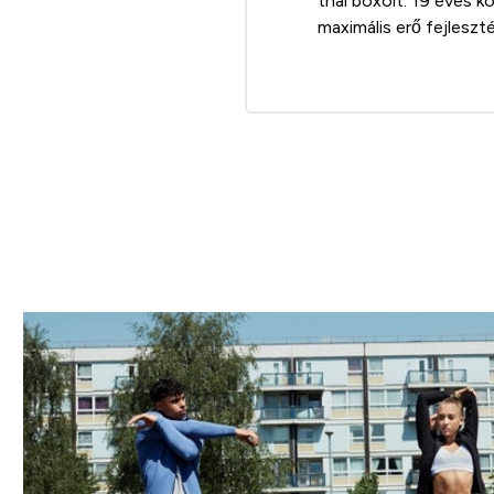
thai boxolt. 19 éves k
maximális erő fejleszt