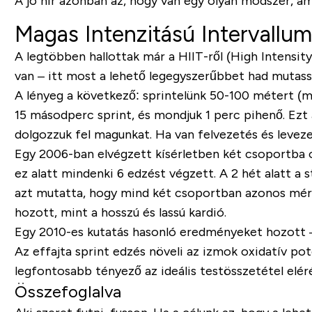
A jó hír azonban az, hogy van egy olyan módszer, am
Magas Intenzitású Intervallu
A legtöbben hallottak már a
HIIT-ről (High Intensit
van – itt most a lehető legegyszerűbbet had mutas
A lényeg a következő:
sprintelünk 50-100 métert
(mi
15 másodperc sprint, és mondjuk 1 perc pihenő. Ezt 
dolgozzuk fel magunkat. Ha van felvezetés és leveze
Egy 2006-ban elvégzett kísérletben két csoportba os
ez alatt mindenki 6 edzést végzett. A 2 hét alatt a
s
azt mutatta, hogy mind
két csoportban azonos mért
hozott, mint a hosszú és lassú kardió.
Egy 2010-es kutatás hasonló eredményeket hozott
Az effajta sprint edzés
növeli az izmok oxidatív pot
legfontosabb tényező az ideális testösszetétel elér
Összefoglalva