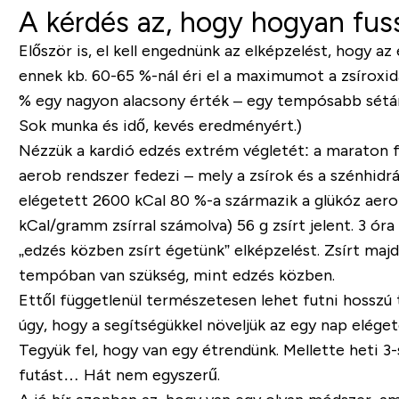
A kérdés az, hogy hogyan fus
Először is,
el kell engednünk az elképzelést, hogy az
ennek kb. 60-65 %-nál éri el a maximumot a zsíroxi
% egy nagyon alacsony érték – egy tempósabb sétána
Sok munka és idő, kevés eredményért.)
Nézzük a kardió edzés extrém végletét
: a maraton 
aerob rendszer fedezi
– mely a zsírok és a
szénhidrá
elégetett 2600 kCal 80 %-a származik a glükóz aer
kCal/gramm zsírral számolva) 56 g zsírt jelent.
3 óra
„
edzés közben zsírt égetünk
” elképzelést.
Zsírt maj
tempóban van szükség, mint edzés közben.
Ettől függetlenül természetesen lehet futni hosszú 
úgy, hogy a
segítségükkel növeljük az egy nap elége
Tegyük fel, hogy van egy étrendünk. Mellette heti 
futást… Hát nem egyszerű.