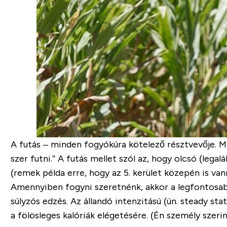
A futás
– minden fogyókúra kötelező résztvevője. Mit
szer futni.” A futás mellet szól az, hogy
olcsó
(legalá
(remek példa erre, hogy az 5. kerület közepén is van
Amennyiben fogyni szeretnénk, akkor
a legfontosa
súlyzós edzés
. Az állandó intenzitású (ún.
steady sta
a fölösleges kalóriák elégetésére. (Én személy szerin