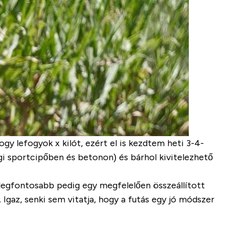
gy lefogyok x kilót, ezért el is kezdtem heti 3-4-
égi sportcipőben és betonon) és
bárhol kivitelezhető
legfontosabb pedig egy megfelelően összeállított
n. Igaz, senki sem vitatja, hogy a futás egy jó módszer