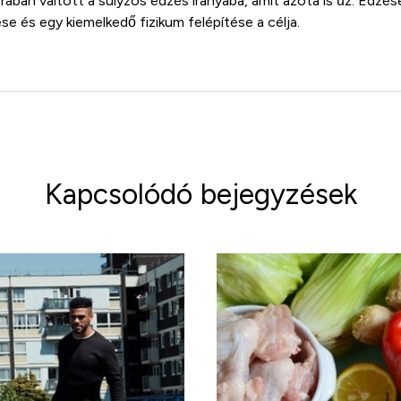
orában váltott a súlyzós edzés irányába, amit azóta is űz. Edzés
ése és egy kiemelkedő fizikum felépítése a célja.
Kapcsolódó bejegyzések