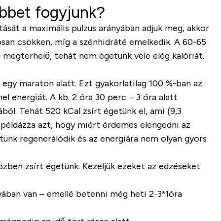
öbbet fogyjunk?
tását a maximális pulzus arányában adjuk meg, akkor
osan csökken, míg a szénhidráté emelkedik. A 60-65
 megterhelő, tehát nem égetünk vele elég kalóriát.
egy maraton alatt. Ezt gyakorlatilag
100 %-ban az
l energiát. A kb. 2 óra 30 perc – 3 óra alatt
ából
. Tehát 520 kCal zsírt égetünk el, ami (9,3
 példázza azt, hogy miért érdemes elengedni az
etünk regenerálódik és az energiára nem olyan gyors
özben
zsírt égetünk. Kezeljük ezeket az edzéseket
yában van – emellé betenni még heti 2-3*1óra