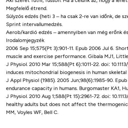
Aki szeret futni, fusson
. Ha a célunk az, hogy a leh
Megfelelő étrend.
Súlyzós edzés (heti 3 – ha csak 2-re van időnk, de s
Sprint intervallumedzés.
Aerob/kardió edzés – amennyiben van még erőnk és id
Irodalomjegyzék
2006 Sep 15;575(Pt 3):901-11. Epub 2006 Jul 6. Short-
muscle and exercise performance. Gibala MJ1, Littl
J Physiol. 2010 Mar 15;588(Pt 6):1011-22. doi: 10.111
induces mitochondrial biogenesis in human skeletal 
J Appl Physiol (1985). 2005 Jun;98(6):1985-90. Epub 
endurance capacity in humans. Burgomaster KA1, Hu
J Physiol. 2010 Aug 1;588(Pt 15):2961-72. doi: 10.1113
healthy adults but does not affect the thermogeni
MM, Voyles WF, Bell C.