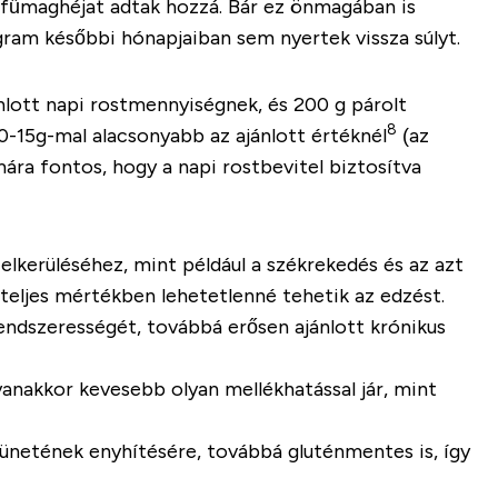
tifűmaghéjat adtak hozzá. Bár ez önmagában is
gram későbbi hónapjaiban sem nyertek vissza súlyt.
nlott napi rostmennyiségnek, és 200 g párolt
8
10-15g-mal alacsonyabb az ajánlott értéknél
(az
ára fontos, hogy a napi rostbevitel biztosítva
lkerüléséhez, mint például a székrekedés és az azt
teljes mértékben lehetetlenné tehetik az edzést.
rendszerességét, továbbá erősen ajánlott krónikus
anakkor kevesebb olyan mellékhatással jár, mint
ünetének enyhítésére, továbbá gluténmentes is, így