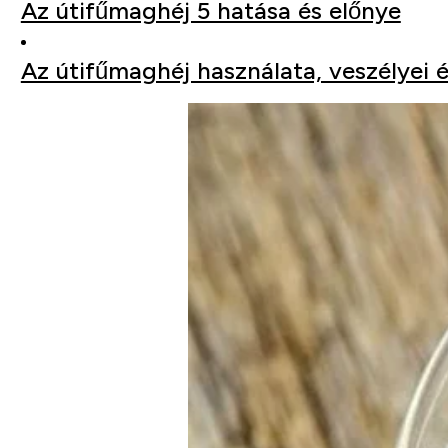
Az útifűmaghéj 5 hatása és előnye
Az útifűmaghéj használata, veszélyei 