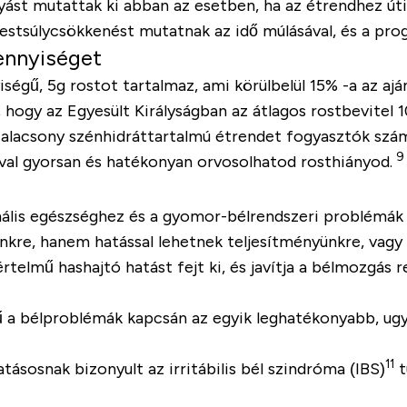
gyást mutattak ki abban az esetben, ha az étrendhez ú
estsúlycsökkenést mutatnak az idő múlásával, és a pro
mennyiséget
ű, 5g rostot tartalmaz, ami körülbelül 15% -a az ajá
 hogy az Egyesült Királyságban az átlagos rostbevitel 
az alacsony szénhidráttartalmú étrendet fogyasztók szám
9
ával gyorsan és hatékonyan orvosolhatod rosthiányod.
lis egészséghez és a gyomor-bélrendszeri problémák e
kre, hanem hatással lehetnek teljesítményünkre, vagy 
rtelmű hashajtó hatást fejt ki, és javítja a bélmozgás 
fű a bélproblémák kapcsán az egyik leghatékonyabb, ugy
11
ásosnak bizonyult az irritábilis bél szindróma (IBS)
t