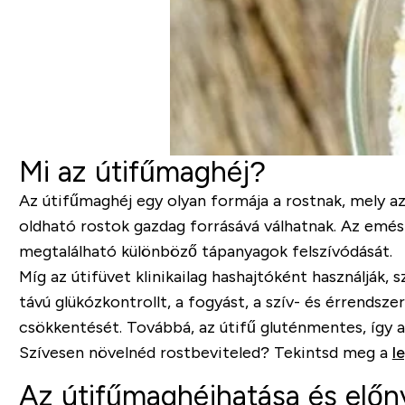
Mi az útifűmaghéj?
Az útifűmaghéj egy olyan formája a rostnak, mely az
oldható rostok gazdag forrásává válhatnak. Az emészt
megtalálható különböző tápanyagok felszívódását.
Míg az útifüvet klinikailag hashajtóként használják
távú glükózkontrollt, a fogyást, a szív- és érrendsz
csökkentését. Továbbá, az útifű gluténmentes, így a
Szívesen növelnéd rostbeviteled? Tekintsd meg a
l
Az útifűmaghéj
hatása és előn