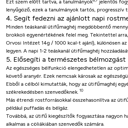
6,7
Ezt szem előtt tartva, a tanulmányok
jelentős fo
lenyűgöző, ezek a tanulmányok tartós, progresszív t
4. Segít fedezni az ajánlott napi rost
Minden teáskanál útifűmaghéj megdöbbentő mennyiség
brokkoli egyenértékének felel meg. Tekintettel arra,
Orvosi Intézet 14g / 1000 kcal-t ajánl), különösen 
legyen. A napi 1-2 teáskanál útifűmaghéj hozzáadás
5. Elősegíti a természetes bélmozgást
Az egészséges bélfunkció elengedhetetlen az optimá
követő aranyér. Ezek nemcsak károsak az egészségün
Ebből a célból kimutatták, hogy az útifűmaghéj egyé
10
székrekedésben szenvedőknek.
Más étrendi rostforrásokkal összehasonlítva az úti
például puffadás és bélgáz.
Továbbá, az útifű kiegészítők fogyasztása nagyon hat
alkalmas a cöliákiában szenvedők számára.