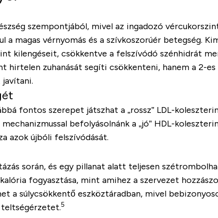
gészség szempontjából, mivel az ingadozó vércukorszin
ul a magas vérnyomás és a szívkoszorúér betegség. Ki
int kilengéseit, csökkentve a felszívódó szénhidrát me
 hirtelen zuhanását segíti csökkenteni, hanem a 2-es 
javítani.
gét
vábbá fontos szerepet játszhat a „rossz” LDL-koleszteri
mechanizmussal befolyásolnánk a „jó” HDL-koleszterin
 azok újbóli felszívódását.
ázás során, és egy pillanat alatt teljesen szétrombolha
kalória fogyasztása, mint amihez a szervezet hozzász
het a súlycsökkentő eszköztáradban, mivel bebizonyos
5
 teltségérzetet.