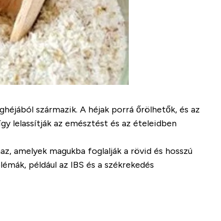
jából származik. A héjak porrá őrölhetők, és az
gy lelassítják az emésztést és az ételeidben
maz, amelyek magukba foglalják a rövid és hosszú
blémák, például az IBS és a székrekedés