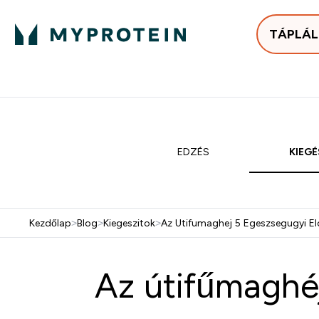
TÁPLÁ
Bestsellerek
Protein
Enter Bestse
E
⌄
⌄
25.000Ft felett ingyen h
EDZÉS
KIEGÉ
Kezdőlap
>
Blog
>
Kiegeszitok
>
Az Utifumaghej 5 Egeszsegugyi E
Az útifűmaghé