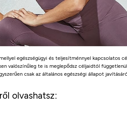
mellyel egészségügyi és teljesítménnyel kapcsolatos c
n valószínűleg te is meglepődsz céljaidtól függetlenül.
gyszerűen csak az általános egészségi állapot javításár
ől olvashatsz: