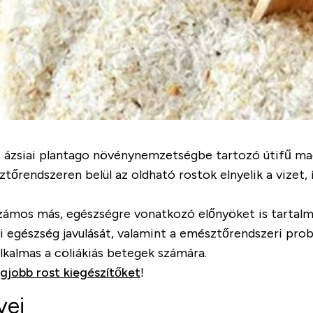
 ázsiai
plantago
növénynemzetségbe tartozó útifű maghé
őrendszeren belül az oldható rostok elnyelik a vizet, í
, számos más, egészségre vonatkozó előnyöket is tartal
eri egészség javulását, valamint a emésztőrendszeri pro
lkalmas a cöliákiás betegek számára.
egjobb rost kiegészítőket
!
yei