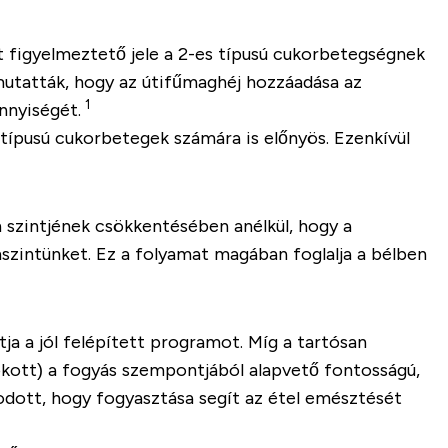
t figyelmeztető jele a 2-es típusú cukorbetegségnek
mutatták, hogy az útifűmaghéj hozzáadása az
1
nnyiségét.
típusú cukorbetegek számára is előnyös. Ezenkívül
n szintjének csökkentésében anélkül, hogy a
szintünket. Ez a folyamat magában foglalja a bélben
tja a jól felépített programot. Míg a tartósan
okott) a fogyás szempontjából alapvető fontosságú,
odott, hogy fogyasztása segít az étel emésztését