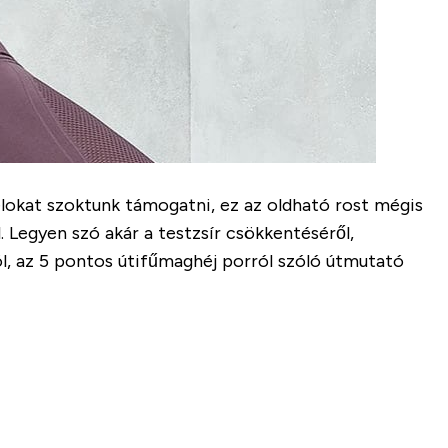
élokat szoktunk támogatni, ez az oldható rost mégis
 Legyen szó akár a testzsír csökkentéséről,
ól, az 5 pontos útifűmaghéj porról szóló útmutató