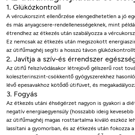
1.
Glükózkontroll
A vércukorszint ellenőrzése elengedhetetlen a jó e
és más anyagcsere-rendellenességeknek, mint példá
étrendhez az étkezés után szabályozza a vércukorsz
Ez nemcsak az étkezés után megszokott energiaszint
az útifűmaghéj segíti a hosszú távon glükózkontrollt 
2. Javítja a szív-és érrendszer egészsé
Az útifű felszívódásakor létrejövő gélszerű rost to
koleszterinszint-csökkentő gyógyszerekhez hasonló 
lévő epesavakhoz kötődő útifüvet, és megakadályozza
3. Fogyás
Az étkezés utáni éhségérzet nagyon is gyakori a diét
negatív energiaegyensúly (hosszabb ideig kevesebb 
az útifűmaghéj magas rosttartalma kiváló eszköz le
lassítani a gyomorban, és az étkezés után fokozza a