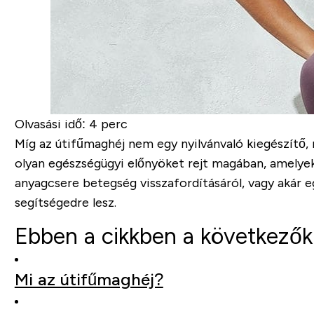
Olvasási idő:
4 perc
Míg az útifűmaghéj nem egy nyilvánvaló kiegészítő, 
olyan egészségügyi előnyöket rejt magában, amelyeke
anyagcsere betegség visszafordításáról, vagy akár e
segítségedre lesz.
Ebben a cikkben a következőkr
Mi az útifűmaghéj?