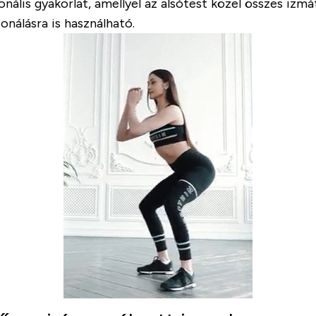
cionális gyakorlat, amellyel az alsótest közel összes 
onálásra is használható.