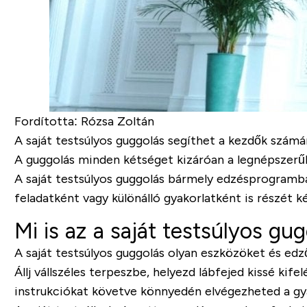
Fordította: Rózsa Zoltán
A saját testsúlyos guggolás segíthet a kezdők szám
A guggolás minden kétséget kizáróan a legnépszerűb
A saját testsúlyos guggolás bármely edzésprogramba
feladatként vagy különálló gyakorlatként is részét 
Mi is az a saját testsúlyos gu
A saját testsúlyos guggolás olyan eszközöket és ed
Állj vállszéles terpeszbe, helyezd lábfejed kissé kife
instrukciókat követve könnyedén elvégezheted a gy