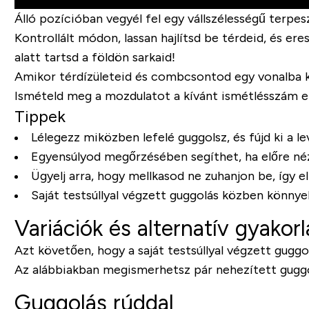
Álló pozícióban vegyél fel egy vállszélességű terpesz
Kontrollált módon, lassan hajlítsd be térdeid, és er
alatt tartsd a földön sarkaid!
Amikor térdízületeid és combcsontod egy vonalba ker
Ismételd meg a mozdulatot a kívánt ismétlésszám el
Tippek
Lélegezz miközben lefelé guggolsz, és fújd ki a l
Egyensúlyod megőrzésében segíthet, ha előre né
Ügyelj arra, hogy mellkasod ne zuhanjon be, így el
Saját testsúllyal végzett guggolás közben könny
Variációk és alternatív gyakor
Azt követően, hogy a saját testsúllyal végzett guggo
Az alábbiakban megismerhetsz pár nehezített guggo
Guggolás rúddal