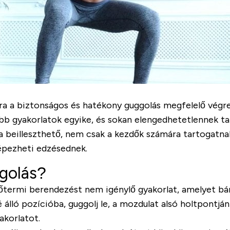
ára a biztonságos és hatékony guggolás megfelelő végr
b gyakorlatok egyike, és sokan elengedhetetlennek ta
 beilleszthető, nem csak a kezdők számára tartogatna
képezheti edzésednek.
ggolás?
zőtermi berendezést nem igénylő gyakorlat, amelyet bá
lé álló pozícióba, guggolj le, a mozdulat alsó holtpontján
akorlatot.