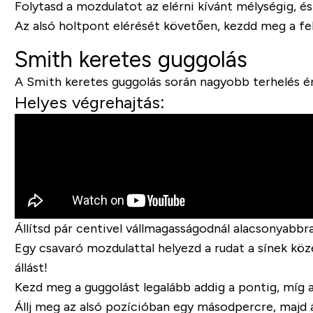
Folytasd a mozdulatot az elérni kívánt mélységig, és 
Az alsó holtpont elérését követően, kezdd meg a felál
Smith keretes guggolás
A Smith keretes guggolás során nagyobb terhelés ér
Helyes végrehajtás:
Állítsd pár centivel vállmagasságodnál alacsonyabbra
Egy csavaró mozdulattal helyezd a rudat a sínek közé
állást!
Kezd meg a guggolást legalább addig a pontig, míg 
Állj meg az alsó pozícióban egy másodpercre, majd ál