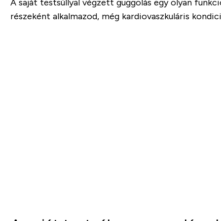
A saját testsúllyal végzett guggolás egy olyan funk
részeként alkalmazod, még kardiovaszkuláris kondici