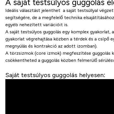
A saját testsúlyos guggolás el
Ideális választást jelenthet a saját testsúllyal vé
segítségére, de a megfelelő technika elsajátításához
egyéb nehezített variációit is.
A saját testsúlyos guggolás egy komplex gyakorlat, 
gyakorlat végrehajtása közben a térdek és a csípő e
megnyúlás és kontrakció az adott izomban).
A törzsizmok (core izmok) megfeszítése guggolás köz
csökkentheted a guggolás közben felmerülő sérülésv
Saját testsúlyos guggolás helyesen: