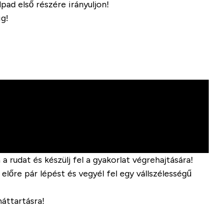
pad első részére irányuljon!
ig!
 rudat és készülj fel a gyakorlat végrehajtására!
előre pár lépést és vegyél fel egy vállszélességű
áttartásra!