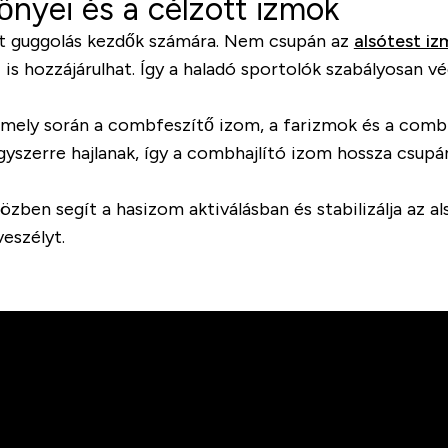
őnyei és a célzott izmok
gzett guggolás kezdők számára. Nem csupán az
alsótest i
 is hozzájárulhat. Így a haladó sportolók szabályosan v
amely során a combfeszítő izom, a farizmok és a combh
gyszerre hajlanak, így a combhajlító izom hossza csupán
ben segít a hasizom aktiválásban és stabilizálja az al
eszélyt.