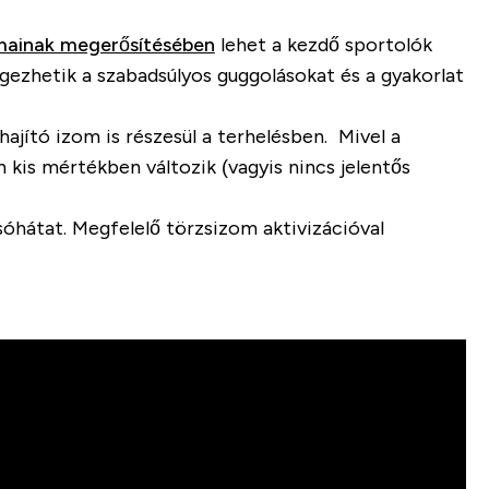
zmainak megerősítésében
lehet a kezdő sportolók
égezhetik a szabadsúlyos guggolásokat és a gyakorlat
ajító izom is részesül a terhelésben. Mivel a
 kis mértékben változik (vagyis nincs jelentős
sóhátat. Megfelelő törzsizom aktivizációval