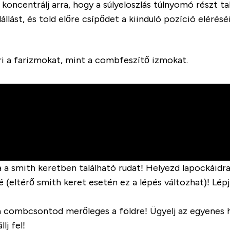
koncentrálj arra, hogy a súlyeloszlás túlnyomó részt tal
lást, és told előre csípődet a kiinduló pozíció elérésé
i a farizmokat, mint a combfeszítő izmokat.
 a smith keretben található rudat! Helyezd lapockáidra a
 (eltérő smith keret esetén ez a lépés változhat)! Lépj 
a combcsontod merőleges a földre! Ügyelj az egyenes h
lj fel!