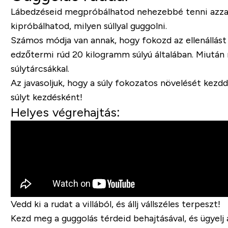
Lábedzéseid megpróbálhatod nehezebbé tenni azzal,
kipróbálhatod, milyen súllyal guggolni.
Számos módja van annak, hogy fokozd az ellenállást 
edzőtermi rúd 20 kilogramm súlyú általában. Miután 
súlytárcsákkal.
Az javasoljuk, hogy a súly fokozatos növelését kezd
súlyt kezdésként!
Helyes végrehajtás:
Vedd ki a rudat a villából, és állj vállszéles terpeszt!
Kezd meg a guggolás térdeid behajtásával, és ügyelj