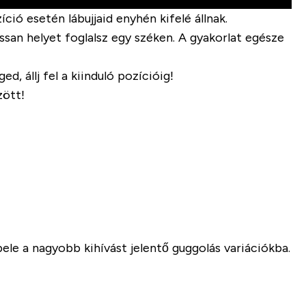
ció esetén lábujjaid enyhén kifelé állnak.
assan helyet foglalsz egy széken. A gyakorlat egésze
 állj fel a kiinduló pozícióig!
zött!
ele a nagyobb kihívást jelentő guggolás variációkba.