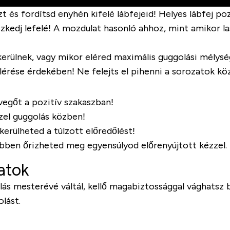
t és fordítsd enyhén kifelé lábfejeid! Helyes lábfej pozí
eszkedj lefelé! A mozdulat hasonló ahhoz, mint amikor l
ülnek, vagy mikor eléred maximális guggolási mélységed,
érése érdekében! Ne felejts el pihenni a sorozatok kö
evegőt a pozitív szakaszban!
zel guggolás közben!
kerülheted a túlzott előredőlést!
ebben őrizheted meg egyensúlyod előrenyújtott kézzel.
latok
lás mesterévé váltál, kellő magabiztossággal vághatsz b
lást.