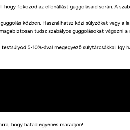
 hogy fokozod az ellenállást guggolásaid során. A sz
guggolás közben. Használhatsz kézi súlyzókat vagy a la
magabiztosan tudsz szabályos guggolásokat végezni a r
d testsúlyod 5-10%-ával megegyező súlytárcsákkal. Így h
 arra, hogy hátad egyenes maradjon!