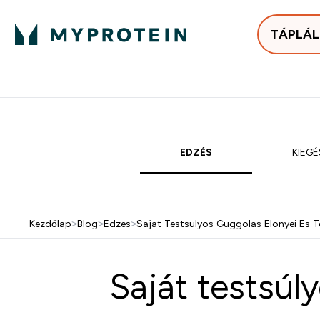
TÁPLÁ
Bestsellerek
Protein
Enter Bestse
E
⌄
⌄
25.000Ft felett ingyen h
EDZÉS
KIEG
Kezdőlap
>
Blog
>
Edzes
>
Sajat Testsulyos Guggolas Elonyei Es T
Saját testsúl